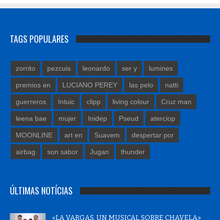
TAGS POPULARES
zorrito
pezcuis
leonardo
ser y
lumines
premios en
LUCIANO PEREY
las pelo
natti
guerreros
Intuic
clipp
living colour
Cruz man
leena bae
mujer
Inidep
Pseud
aterciop
MOONLINE
art en
Suavem
despertar por
airbag
son sabor
Jugan
thunder
ÚLTIMAS NOTÍCIAS
«LA VARGAS, UN MUSICAL SOBRE CHAVELA»