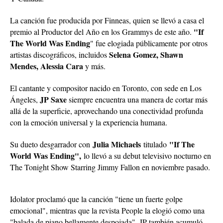
La canción fue producida por Finneas, quien se llevó a casa el
"If
premio al Productor del Año en los Grammys de este año.
The World Was Ending
" fue elogiada públicamente por otros
Selena Gomez, Shawn
artistas discográficos, incluidos
Mendes, Alessia Cara
y más.
El cantante y compositor nacido en Toronto, con sede en Los
JP Saxe
Ángeles,
siempre encuentra una manera de cortar más
allá de la superficie, aprovechando una conectividad profunda
con la emoción universal y la experiencia humana.
Julia Michaels
"If The
Su dueto desgarrador con
titulado
World Was Ending",
lo llevó a su debut televisivo nocturno en
The Tonight Show Starring Jimmy Fallon en noviembre pasado.
Idolator proclamó que la canción "tiene un fuerte golpe
emocional", mientras que la revista People la elogió como una
"balada de piano bellamente despojada". JP también acumuló