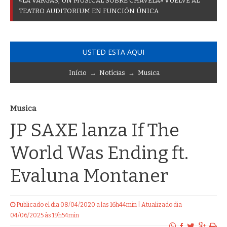
«
L
A
V
A
R
G
A
S
,
U
N
M
U
S
I
C
A
L
S
O
B
R
E
C
H
A
V
E
L
A
»
V
U
E
L
V
E
A
L
T
E
A
T
R
O
A
U
D
I
T
O
R
I
U
M
E
N
F
U
N
C
I
Ó
N
Ú
N
I
C
A
USTED ESTA AQUI
Início
→
Notícias
→
Musica
Musica
JP SAXE lanza If The
World Was Ending ft.
Evaluna Montaner
Publicado el dia 08/04/2020 a las 16h44min | Atualizado dia
04/06/2025 às 19h54min