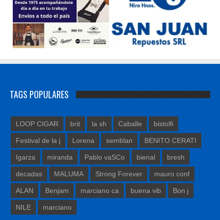
TAGS POPULARES
LOOP CIGAR
brit
la sh
Caballe
bistolfi
Festival de la j
Lorena
semblan
BENITO CERATI
Igarza
miranda
Pablo vaSCo
bienal
bresh
decadas
MALUMA
Strong Forever
mauro conf
ALAN
Benjam
marciano ca
buena vib
Bon j
NILE
marciano