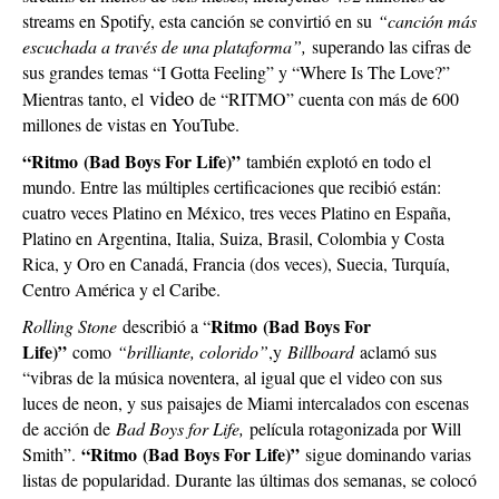
streams en Spotify, esta canción se convirtió en su
“canción más
escuchada a través de una plataforma”,
superando las cifras de
sus grandes temas “I Gotta Feeling” y “Where Is The Love?”
video
Mientras tanto, el
de “RITMO” cuenta con más de 600
millones de vistas en YouTube.
“Ritmo (Bad Boys For Life)”
también explotó en todo el
mundo. Entre las múltiples certificaciones que recibió están:
cuatro veces Platino en México, tres veces Platino en España,
Platino en Argentina, Italia, Suiza, Brasil, Colombia y Costa
Rica, y Oro en Canadá, Francia (dos veces), Suecia, Turquía,
Centro América y el Caribe.
Ritmo (Bad Boys For
Rolling Stone
describió a “
Life)”
como
“brilliante, colorido”
,y
Billboard
aclamó sus
“vibras de la música noventera, al igual que el video con sus
luces de neon, y sus paisajes de Miami intercalados con escenas
de acción de
Bad Boys for Life,
película rotagonizada por Will
“Ritmo (Bad Boys For Life)”
Smith”.
sigue dominando varias
listas de popularidad. Durante las últimas dos semanas, se colocó