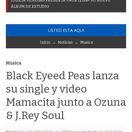
J
U
L
I
E
T
A
V
E
N
E
G
A
S
P
R
E
S
E
N
T
A
«
N
O
R
T
E
Ñ
A
»
S
U
N
U
E
V
O
Á
L
B
U
M
D
E
E
S
T
U
D
I
O
USTED ESTA AQUI
Início
→
Notícias
→
Musica
Musica
Black Eyeed Peas lanza
su single y video
Mamacita junto a Ozuna
& J.Rey Soul