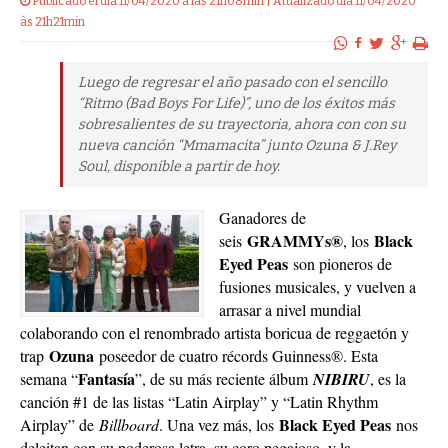
Publicado el dia 11/04/2020 a las 21h08min | Atualizado dia 11/04/2020
às 21h21min
Luego de regresar el año pasado con el sencillo
“Ritmo (Bad Boys For Life)”, uno de los éxitos más
sobresalientes de su trayectoria, ahora con con su
nueva canción “Mmamacita” junto Ozuna & J.Rey
Soul, disponible a partir de hoy.
Ganadores de
GRAMMYs®
Black
seis
, los
Eyed Peas
son pioneros de
fusiones musicales, y vuelven a
arrasar a nivel mundial
colaborando con el renombrado artista boricua de reggaetón y
Ozuna
trap
poseedor de cuatro récords Guinness®. Esta
Fantasía
semana “
”, de su más reciente álbum
NIBIRU
, es la
canción #1 de las listas “Latin Airplay” y “Latin Rhythm
Black Eyed Peas
Airplay” de
Billboard
. Una vez más, los
nos
deleitan con su poderosa letra, su coro pegajoso, y la