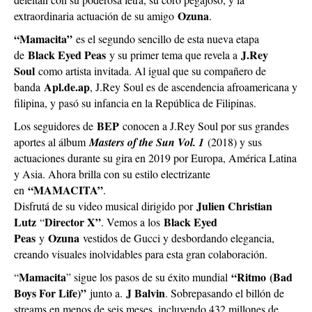
Ozuna
extraordinaria actuación de su amigo
.
“Mamacita”
es el segundo sencillo de esta nueva etapa
Black Eyed Peas
J.Rey
de
y su primer tema que revela a
Soul
como artista invitada. Al igual que su compañero de
Apl.de.ap
banda
, J.Rey Soul es de ascendencia afroamericana y
filipina, y pasó su infancia en la República de Filipinas.
BEP
Los seguidores de
conocen a J.Rey Soul por sus grandes
aportes al álbum
Masters of the Sun Vol. 1
(2018) y sus
actuaciones durante su gira en 2019 por Europa, América Latina
y Asia. Ahora brilla con su estilo electrizante
“MAMACITA”
en
.
Julien Christian
Disfrutá de su video musical dirigido por
Lutz
Director X”
Black Eyed
“
. Vemos a los
Peas
Ozuna
y
vestidos de Gucci y desbordando elegancia,
creando visuales inolvidables para esta gran colaboración.
Mamacita
“Ritmo (Bad
“
” sigue los pasos de su éxito mundial
Boys For Life)”
J Balvin
junto a.
. Sobrepasando el billón de
streams en menos de seis meses, incluyendo 432 millones de