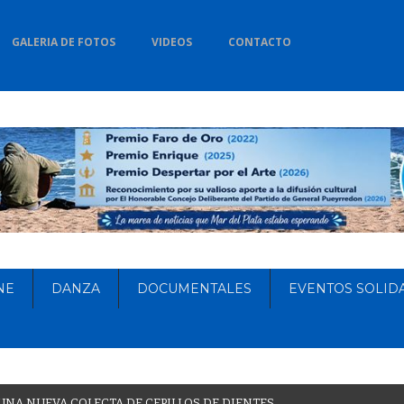
GALERIA DE FOTOS
VIDEOS
CONTACTO
NE
DANZA
DOCUMENTALES
EVENTOS SOLID
U
N
A
N
U
E
V
A
C
O
L
E
C
T
A
D
E
C
E
P
I
L
L
O
S
D
E
D
I
E
N
T
E
S