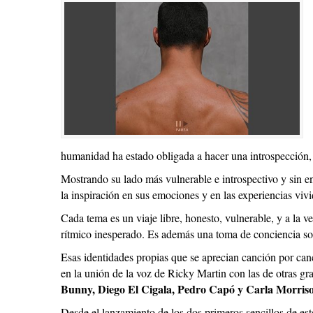
humanidad ha estado obligada a hacer una introspección,
Mostrando su lado más vulnerable e introspectivo y sin en
la inspiración en sus emociones y en las experiencias viv
Cada tema es un viaje libre, honesto, vulnerable, y a la
rítmico inesperado. Es además una toma de conciencia s
Esas identidades propias que se aprecian canción por can
en la unión de la voz de Ricky Martin con las de otras gr
Bunny, Diego El Cigala, Pedro Capó y Carla Morris
Desde el lanzamiento de los dos primeros sencillos de este