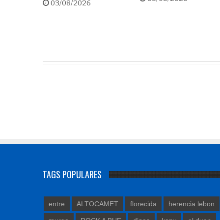
03/08/2026
TAGS POPULARES
entre
ALTOCAMET
florecida
herencia lebon