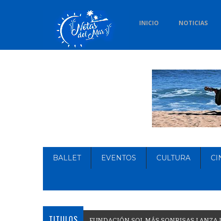
INICIO
NOTICIAS
BALLET
EVENTOS
CULTURA
CI
TITULOS
F
U
N
D
A
C
I
Ó
N
S
O
L
M
Á
S
S
O
N
R
I
S
A
S
L
A
N
Z
A