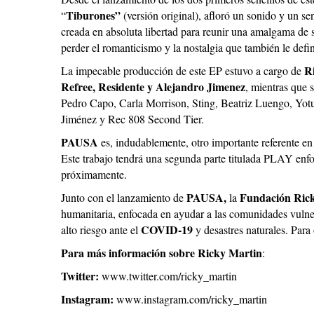
Tiburones”
“
(versión original), afloró un sonido y un se
creada en absoluta libertad para reunir una amalgama de so
perder el romanticismo y la nostalgia que también le defi
R
La impecable producción de este EP estuvo a cargo de
Refree, Residente y Alejandro Jimenez
, mientras que 
Pedro Capo, Carla Morrison, Sting, Beatriz Luengo, Yot
Jiménez y Rec 808 Second Tier.
PAUSA
es, indudablemente, otro importante referente en l
Este trabajo tendrá una segunda parte titulada PLAY enfo
próximamente.
PAUSA,
Fundación Ric
Junto con el lanzamiento de
la
humanitaria, enfocada en ayudar a las comunidades vuln
COVID-19
alto riesgo ante el
y desastres naturales. Para
Para más información sobre Ricky Martin
:
Twitter:
www.twitter.com/ricky_martin
Instagram:
www.instagram.com/ricky_martin