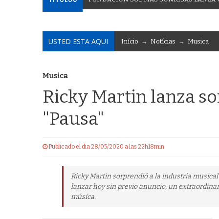
USTED ESTA AQUI
Início
→
Notícias
→
Musica
Musica
Ricky Martin lanza s
"Pausa"
Publicado el dia 28/05/2020 a las 22h18min
Ricky Martin sorprendió a la industria musical
lanzar hoy sin previo anuncio, un extraordinar
música.