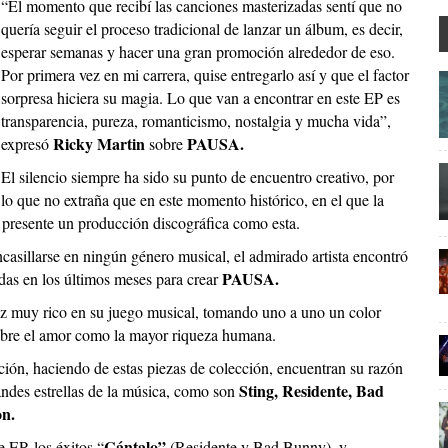
“El momento que recibí las canciones masterizadas sentí que no
quería seguir el proceso tradicional de lanzar un álbum, es decir,
esperar semanas y hacer una gran promoción alrededor de eso.
Por primera vez en mi carrera, quise entregarlo así y que el factor
sorpresa hiciera su magia. Lo que van a encontrar en este EP es
transparencia, pureza, romanticismo, nostalgia y mucha vida”,
Ricky Martin
PAUSA.
expresó
sobre
El silencio siempre ha sido su punto de encuentro creativo, por
lo que no extraña que en este momento histórico, en el que la
 presente un producción discográfica como esta.
casillarse en ningún género musical, el admirado artista encontró
PAUSA.
idas en los últimos meses para crear
 vez muy rico en su juego musical, tomando uno a uno un color
obre el amor como la mayor riqueza humana.
ción, haciendo de estas piezas de colección, encuentran su razón
Sting, Residente, Bad
andes estrellas de la música, como son
on.
Cántalo”
 EP, los éxitos “
(Residente y Bad Bunny), y