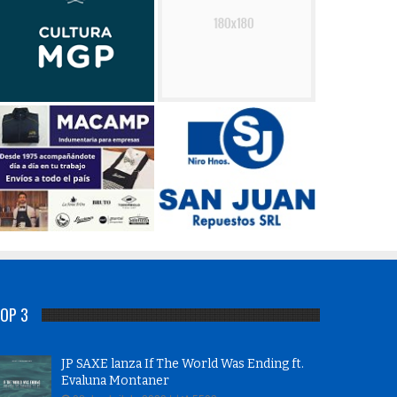
OP 3
JP SAXE lanza If The World Was Ending ft.
Evaluna Montaner