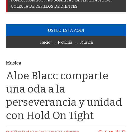
F
U
N
D
A
C
I
Ó
N
S
O
L
M
Á
S
S
O
N
R
I
S
A
S
L
A
N
Z
A
U
N
A
N
U
E
V
A
C
O
L
E
C
T
A
D
E
C
E
P
I
L
L
O
S
D
E
D
I
E
N
T
E
S
USTED ESTA AQUI
Início
→
Notícias
→
Musica
Musica
Aloe Blacc comparte
una oda a la
perseverancia y unidad
con Hold On Tight