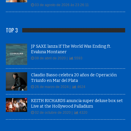
03 de agosto de 2026 às 23:26:11
TOP 3
JP SAXE lanza If The World Was Ending ft.
Evaluna Montaner
08 de abril de 2020 |
5593
Claudio Basso celebra 20 años de Operación
Triunfo en Mar del Plata
26 de marzo de 2024 |
4624
KEITH RICHARDS anuncia super deluxe box set
Live at the Hollywood Palladium
02 de octubre de 2020 |
4320