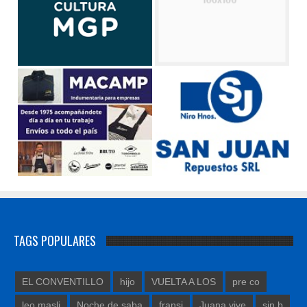
TAGS POPULARES
EL CONVENTILLO
hijo
VUELTA A LOS
pre co
leo masli
Noche de saba
fransi
Juana vive
sin b