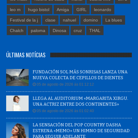
leo m
hugo bistol
Amiga
GIRL
leonardo
Festival de la j
clase
nahuel
domino
La blues
Chalch
paloma
Dinosa
cruz
THAL
ÚLTIMAS NOTÍCIAS
FUNDACIÓN SOL MÁS SONRISAS LANZA UNA
NUEVA COLECTA DE CEPILLOS DE DIENTES
05 de agosto de 2026 às 01:12:12
LLEGA AL AUDITORIUM «MARGARITA XIRGU.
UNA ACTRIZ ENTRE DOS CONTINENTES»
05 de agosto de 2026 às 01:02:40
LA SENSACIÓN DEL POP COUNTRY DASHA
ESTRENA «MEMO» UN HIMNO DE SEGURIDAD
PARA SEGUIR ADELANTE