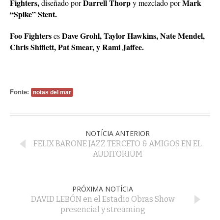
Fighters,
Darrell Thorp
Mark
diseñado por
y mezclado por
“Spike” Stent.
Foo Fighters
Dave Grohl,
Taylor Hawkins, Nate Mendel,
es
Chris Shiflett, Pat Smear, y Rami
Jaffee.
Fonte:
notas del mar
NOTÍCIA ANTERIOR
FELIX BARONE JAZZ TERCETO & AMIGOS EN EL
AUDITORIUM
PRÓXIMA NOTÍCIA
DAVID LEBÓN en el Estadio Obras Show
presencial y streaming