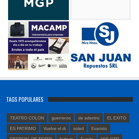
TAGS POPULARES
TEATRO COLON
guerreros
de adentro
EL EXITO
ES PATRIMO
Vuelve el di
soled
Evaristo
FESTIVAL DE TEATR
fede m
Funde
MIS OTR