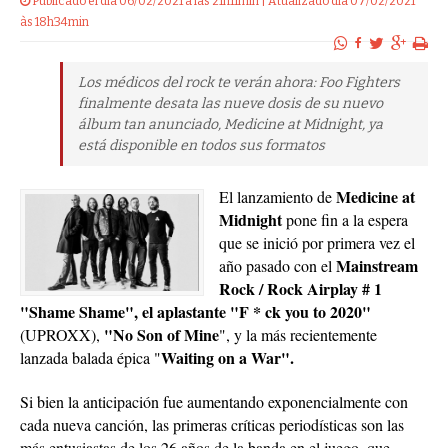
Publicado el dia 06/02/2021 a las 21h11min | Atualizado dia 07/02/2021
às 18h34min
Los médicos del rock te verán ahora: Foo Fighters
finalmente desata las nueve dosis de su nuevo
álbum tan anunciado, Medicine at Midnight, ya
está disponible en todos sus formatos
Medicine at
El lanzamiento de
Midnight
pone fin a la espera
que se inició por primera vez el
Mainstream
año pasado con el
Rock / Rock Airplay # 1
"Shame Shame", el aplastante "F * ck you to 2020"
"No Son of Mine
(UPROXX),
", y la más recientemente
Waiting on a War".
lanzada balada épica "
Si bien la anticipación fue aumentando exponencialmente con
cada nueva canción, las primeras críticas periodísticas son las
más entusiastas de los 26 años de la banda en el juego, que