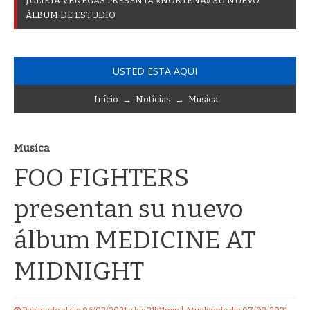
J
U
L
I
E
T
A
V
E
N
E
G
A
S
P
R
E
S
E
N
T
A
«
N
O
R
T
E
Ñ
A
»
S
U
N
U
E
V
O
Á
L
B
U
M
D
E
E
S
T
U
D
I
O
USTED ESTA AQUI
Início
→
Notícias
→
Musica
Musica
FOO FIGHTERS
presentan su nuevo
álbum MEDICINE AT
MIDNIGHT