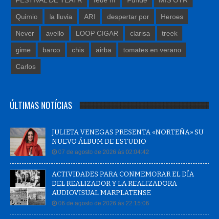
Quimio
la lluvia
ARI
despertar por
Heroes
Never
avello
LOOP CIGAR
clarisa
treek
gime
barco
chis
airba
tomates en verano
Carlos
ÚLTIMAS NOTÍCIAS
JULIETA VENEGAS PRESENTA «NORTEÑA» SU
NUEVO ÁLBUM DE ESTUDIO
07 de agosto de 2026 às 02:04:42
ACTIVIDADES PARA CONMEMORAR EL DÍA
DEL REALIZADOR Y LA REALIZADORA
AUDIOVISUAL MARPLATENSE
06 de agosto de 2026 às 22:15:06