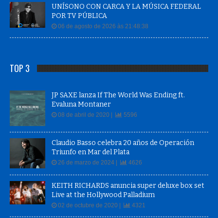
UNÍSONO CON CARCA Y LA MÚSICA FEDERAL
POR TV PÚBLICA
06 de agosto de 2026 às 21:48:38
TOP 3
JP SAXE lanza If The World Was Ending ft.
Evaluna Montaner
08 de abril de 2020 |
5596
Claudio Basso celebra 20 años de Operación
Triunfo en Mar del Plata
26 de marzo de 2024 |
4626
KEITH RICHARDS anuncia super deluxe box set
Live at the Hollywood Palladium
02 de octubre de 2020 |
4321