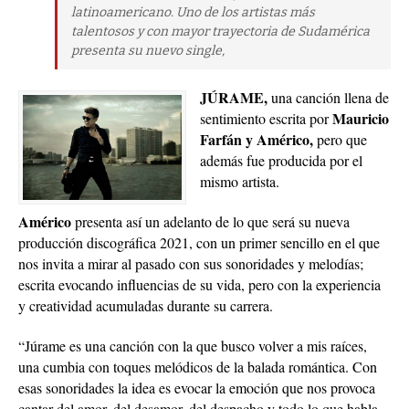
latinoamericano. Uno de los artistas más
talentosos y con mayor trayectoria de Sudamérica
presenta su nuevo single,
JÚRAME,
una canción llena de
Mauricio
sentimiento escrita por
Farfán y Américo,
pero que
además fue producida por el
mismo artista.
Américo
presenta así un adelanto de lo que será su nueva
producción discográfica 2021, con un primer sencillo en el que
nos invita a mirar al pasado con sus sonoridades y melodías;
escrita evocando influencias de su vida, pero con la experiencia
y creatividad acumuladas durante su carrera.
“Júrame es una canción con la que busco volver a mis raíces,
una cumbia con toques melódicos de la balada romántica. Con
esas sonoridades la idea es evocar la emoción que nos provoca
cantar del amor, del desamor, del despacho y todo lo que habla