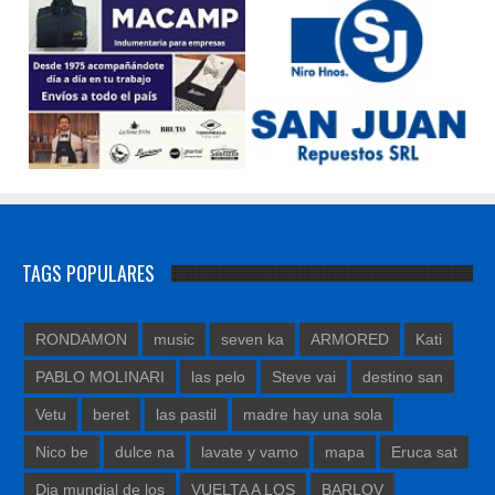
TAGS POPULARES
RONDAMON
music
seven ka
ARMORED
Kati
PABLO MOLINARI
las pelo
Steve vai
destino san
Vetu
beret
las pastil
madre hay una sola
Nico be
dulce na
lavate y vamo
mapa
Eruca sat
Dia mundial de los
VUELTA A LOS
BARLOV