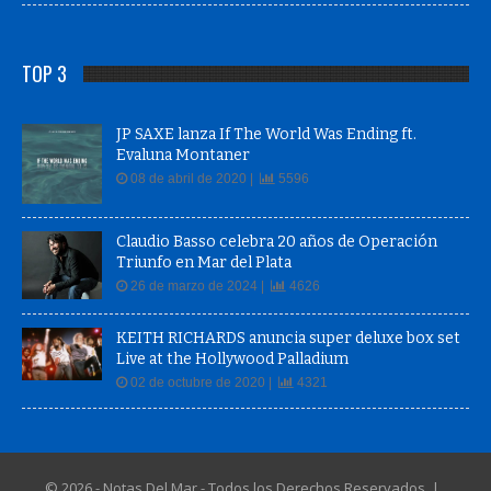
TOP 3
JP SAXE lanza If The World Was Ending ft.
Evaluna Montaner
08 de abril de 2020 |
5596
Claudio Basso celebra 20 años de Operación
Triunfo en Mar del Plata
26 de marzo de 2024 |
4626
KEITH RICHARDS anuncia super deluxe box set
Live at the Hollywood Palladium
02 de octubre de 2020 |
4321
© 2026 - Notas Del Mar - Todos los Derechos Reservados |