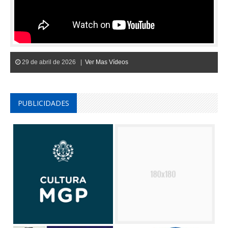
29 de abril de 2026 |
Ver Mas Vídeos
PUBLICIDADES