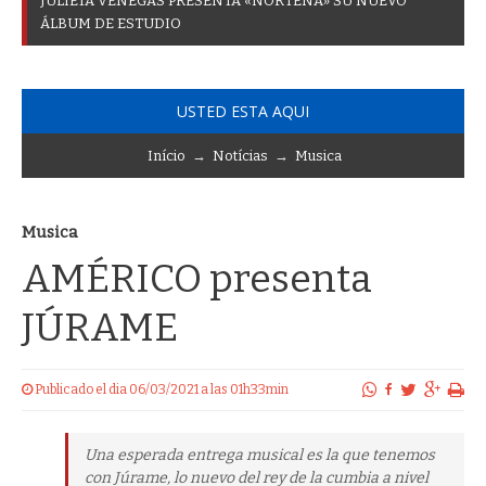
J
U
L
I
E
T
A
V
E
N
E
G
A
S
P
R
E
S
E
N
T
A
«
N
O
R
T
E
Ñ
A
»
S
U
N
U
E
V
O
Á
L
B
U
M
D
E
E
S
T
U
D
I
O
USTED ESTA AQUI
Início
→
Notícias
→
Musica
Musica
AMÉRICO presenta
JÚRAME
Publicado el dia 06/03/2021 a las 01h33min
Una esperada entrega musical es la que tenemos
con Júrame, lo nuevo del rey de la cumbia a nivel