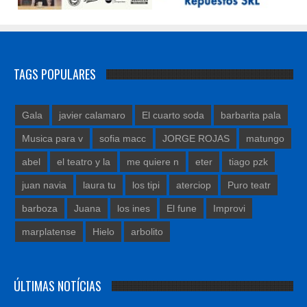
TAGS POPULARES
Gala
javier calamaro
El cuarto soda
barbarita pala
Musica para v
sofia macc
JORGE ROJAS
matungo
abel
el teatro y la
me quiere n
eter
tiago pzk
juan navia
laura tu
los tipi
aterciop
Puro teatr
barboza
Juana
los ines
El fune
Improvi
marplatense
Hielo
arbolito
ÚLTIMAS NOTÍCIAS