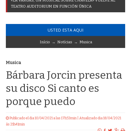
«
L
A
V
A
R
G
A
S
,
U
N
M
U
S
I
C
A
L
S
O
B
R
E
C
H
A
V
E
L
A
»
V
U
E
L
V
E
A
L
T
E
A
T
R
O
A
U
D
I
T
O
R
I
U
M
E
N
F
U
N
C
I
Ó
N
Ú
N
I
C
A
USTED ESTA AQUI
Início
→
Notícias
→
Musica
Musica
Bárbara Jorcin presenta
su disco Si canto es
porque puedo
Publicado el dia 10/04/2021 a las 17h53min | Atualizado dia 18/04/2021
às 21h41min