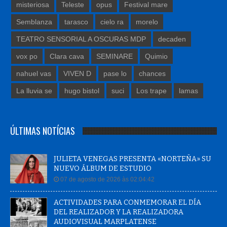
misteriosa
Teleste
opus
Festival mare
Semblanza
tarasco
cielo ra
morelo
TEATRO SENSORIAL A OSCURAS MDP
decaden
vox po
Clara cava
SEMINARE
Quimio
nahuel vas
VIVEN D
pase lo
chances
La lluvia se
hugo bistol
suci
Los trape
lamas
ÚLTIMAS NOTÍCIAS
JULIETA VENEGAS PRESENTA «NORTEÑA» SU
NUEVO ÁLBUM DE ESTUDIO
07 de agosto de 2026 às 02:04:42
ACTIVIDADES PARA CONMEMORAR EL DÍA
DEL REALIZADOR Y LA REALIZADORA
AUDIOVISUAL MARPLATENSE