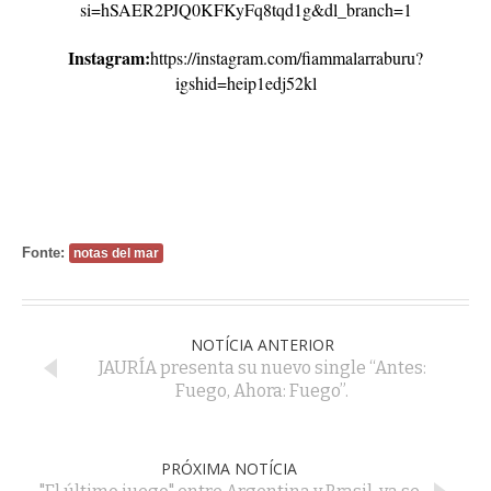
si=hSAER2PJQ0KFKyFq8tqd1g&dl_branch=1
Instagram:
https://instagram.com/fiammalarraburu?
igshid=heip1edj52kl
Fonte:
notas del mar
NOTÍCIA ANTERIOR
JAURÍA presenta su nuevo single “Antes:
Fuego, Ahora: Fuego”.
PRÓXIMA NOTÍCIA