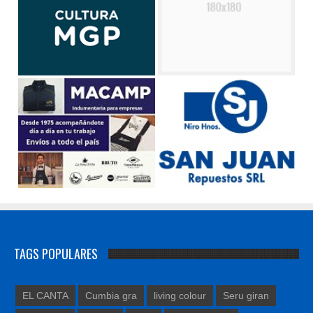
TAGS POPULARES
EL CANTA
Cumbia gra
living colour
Seru giran