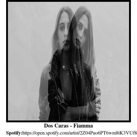
Dos Caras - Fiamma
Spotify:
https://open.spotify.com/artist/2Z04Puo6PT6wm8tK3VUf