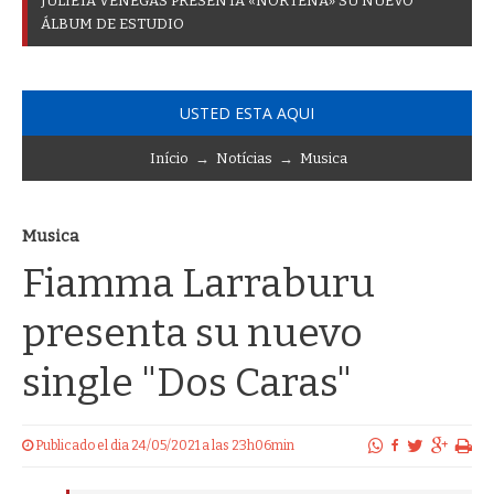
J
U
L
I
E
T
A
V
E
N
E
G
A
S
P
R
E
S
E
N
T
A
«
N
O
R
T
E
Ñ
A
»
S
U
N
U
E
V
O
Á
L
B
U
M
D
E
E
S
T
U
D
I
O
USTED ESTA AQUI
Início
→
Notícias
→
Musica
Musica
Fiamma Larraburu
presenta su nuevo
single "Dos Caras"
Publicado el dia 24/05/2021 a las 23h06min