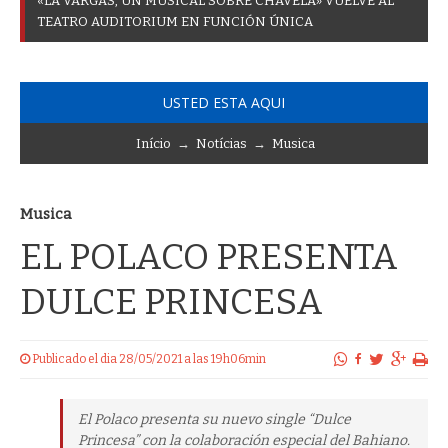
«
L
A
V
A
R
G
A
S
,
U
N
M
U
S
I
C
A
L
S
O
B
R
E
C
H
A
V
E
L
A
»
V
U
E
L
V
E
A
L
T
E
A
T
R
O
A
U
D
I
T
O
R
I
U
M
E
N
F
U
N
C
I
Ó
N
Ú
N
I
C
A
USTED ESTA AQUI
Início
→
Notícias
→
Musica
Musica
EL POLACO PRESENTA
DULCE PRINCESA
Publicado el dia 28/05/2021 a las 19h06min
El Polaco presenta su nuevo single “Dulce
Princesa” con la colaboración especial del Bahiano.