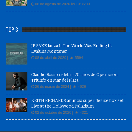
06 de agosto de 2026 às 19:36:09
TOP 3
JP SAXE lanza If The World Was Ending ft.
Evaluna Montaner
08 de abril de 2020 |
5594
Claudio Basso celebra 20 años de Operación
Triunfo en Mar del Plata
26 de marzo de 2024 |
4626
KEITH RICHARDS anuncia super deluxe box set
Live at the Hollywood Palladium
02 de octubre de 2020 |
4321