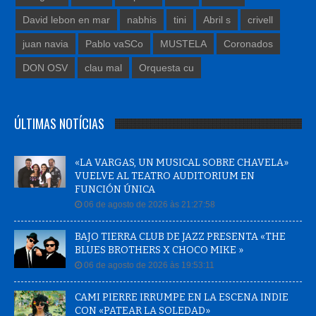
David lebon en mar
nabhis
tini
Abril s
crivell
juan navia
Pablo vaSCo
MUSTELA
Coronados
DON OSV
clau mal
Orquesta cu
ÚLTIMAS NOTÍCIAS
«LA VARGAS, UN MUSICAL SOBRE CHAVELA»
VUELVE AL TEATRO AUDITORIUM EN
FUNCIÓN ÚNICA
06 de agosto de 2026 às 21:27:58
BAJO TIERRA CLUB DE JAZZ PRESENTA «THE
BLUES BROTHERS X CHOCO MIKE »
06 de agosto de 2026 às 19:53:11
CAMI PIERRE IRRUMPE EN LA ESCENA INDIE
CON «PATEAR LA SOLEDAD»