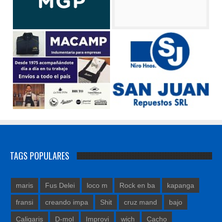
TAGS POPULARES
maris
Fus Delei
loco m
Rock en ba
kapanga
fransi
creando impa
Shit
cruz mand
bajo
Caligaris
D-mol
Improvi
wich
Cacho