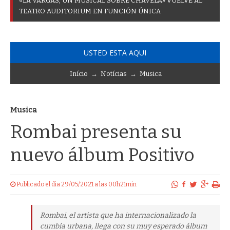
«
L
A
V
A
R
G
A
S
,
U
N
M
U
S
I
C
A
L
S
O
B
R
E
C
H
A
V
E
L
A
»
V
U
E
L
V
E
A
L
T
E
A
T
R
O
A
U
D
I
T
O
R
I
U
M
E
N
F
U
N
C
I
Ó
N
Ú
N
I
C
A
USTED ESTA AQUI
Início
→
Notícias
→
Musica
Musica
Rombai presenta su
nuevo álbum Positivo
Publicado el dia 29/05/2021 a las 00h21min
Rombai, el artista que ha internacionalizado la
cumbia urbana, llega con su muy esperado álbum