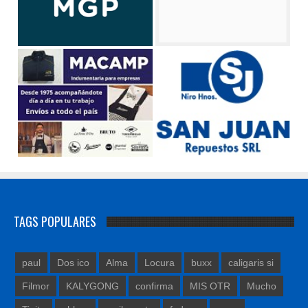
TAGS POPULARES
paul
Dos ico
Alma
Locura
buxx
caligaris si
Filmor
KALYGONG
confirma
MIS OTR
Mucho