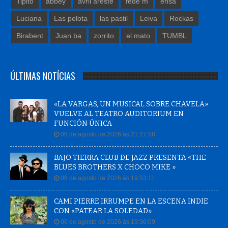
Tipito
abbey
avril areste
fede m
ensa
Luciana
Las pelota
las pastil
Leiva
Rockas
Birabent
Juan ba
zorrito
el mato
TUMBL
ÚLTIMAS NOTÍCIAS
«LA VARGAS, UN MUSICAL SOBRE CHAVELA»
VUELVE AL TEATRO AUDITORIUM EN
FUNCIÓN ÚNICA
06 de agosto de 2026 às 21:27:58
BAJO TIERRA CLUB DE JAZZ PRESENTA «THE
BLUES BROTHERS X CHOCO MIKE »
06 de agosto de 2026 às 19:53:11
CAMI PIERRE IRRUMPE EN LA ESCENA INDIE
CON «PATEAR LA SOLEDAD»
06 de agosto de 2026 às 19:36:09