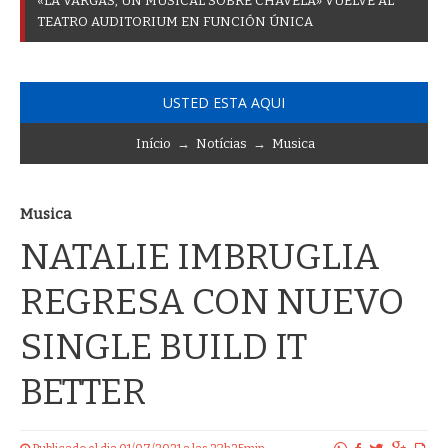
«
L
A
V
A
R
G
A
S
,
U
N
M
U
S
I
C
A
L
S
O
B
R
E
C
H
A
V
E
L
A
»
V
U
E
L
V
E
A
L
T
E
A
T
R
O
A
U
D
I
T
O
R
I
U
M
E
N
F
U
N
C
I
Ó
N
Ú
N
I
C
A
USTED ESTA AQUI
Início
→
Notícias
→
Musica
Musica
NATALIE IMBRUGLIA
REGRESA CON NUEVO
SINGLE BUILD IT
BETTER