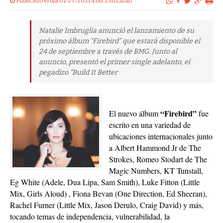
Publicado el dia 01/07/2021 a las 23h25min
Natalie Imbruglia anunció el lanzamiento de su
próximo álbum “Firebird” que estará disponible el
24 de septiembre a través de BMG. Junto al
anuncio, presentó el primer single adelanto, el
pegadizo "Build It Better
“Firebird”
El nuevo álbum
fue
escrito en una variedad de
ubicaciones internacionales junto
a Albert Hammond Jr de The
Strokes, Romeo Stodart de The
Magic Numbers, KT Tunstall,
Eg White (Adele, Dua Lipa, Sam Smith), Luke Fitton (Little
Mix, Girls Aloud) , Fiona Bevan (One Direction, Ed Sheeran),
Rachel Furner (Little Mix, Jason Derulo, Craig David) y más,
tocando temas de independencia, vulnerabilidad, la