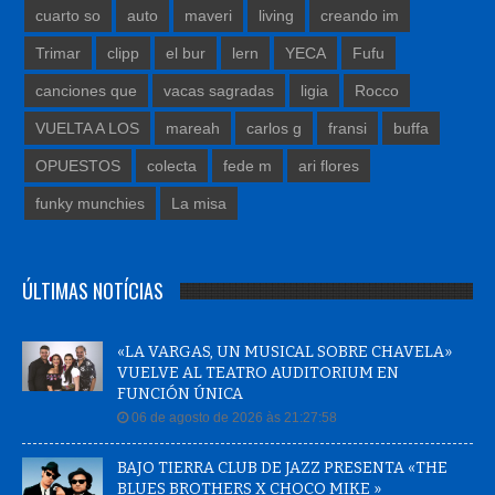
cuarto so
auto
maveri
living
creando im
Trimar
clipp
el bur
lern
YECA
Fufu
canciones que
vacas sagradas
ligia
Rocco
VUELTA A LOS
mareah
carlos g
fransi
buffa
OPUESTOS
colecta
fede m
ari flores
funky munchies
La misa
ÚLTIMAS NOTÍCIAS
«LA VARGAS, UN MUSICAL SOBRE CHAVELA»
VUELVE AL TEATRO AUDITORIUM EN
FUNCIÓN ÚNICA
06 de agosto de 2026 às 21:27:58
BAJO TIERRA CLUB DE JAZZ PRESENTA «THE
BLUES BROTHERS X CHOCO MIKE »