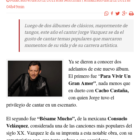
Publicado el dia 10/12/2021 a las 14h02min | Atualizado dia 11/12/2021 às
04h49min
Luego de dos álbumes de clásicos, mayormente de
tangos, este año el cantor Jorge Vazquez se da el
gusto de cantar temas populares que marcaron
momentos de su vida y de su carrera artística.
Ya se dieron a conocer dos
adelantos de este nuevo álbum.
Para Vivir Un
El primero fue “
Gran Amor”
, nada menos que
Cacho Castaña,
en dueto con
con quien Jorge tuvo el
privilegio de cantar en un escenario.
“Bésame Mucho”,
Consuelo
El segundo fue
de la mexicana
Velázquez
, considerada una de las canciones más populares del
siglo XX. Vazquez le da su impronta a esta notable obra, con su
característica voz, que tanto seduce a sus seguidores.