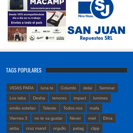
TAGS POPULARES
VIDAS PARA
luna te
Columbi
delai
Seminar
Los taba
Desha
tenores
impact
lumines
emilio estefan
Teleste
Todos nos
mafa
Viernes 3
no te va gustar
Never
miel
Elma
airba
cruz mand
orgullo
patag
clipp