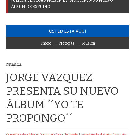
J
U
L
I
E
T
A
V
E
N
E
G
A
S
P
R
E
S
E
N
T
A
«
N
O
R
T
E
Ñ
A
»
S
U
N
U
E
V
O
Á
L
B
U
M
D
E
E
S
T
U
D
I
O
USTED ESTA AQUI
Início
→
Notícias
→
Musica
Musica
JORGE VAZQUEZ
PRESENTA SU NUEVO
ÁLBUM ´´YO TE
PROPONGO´´