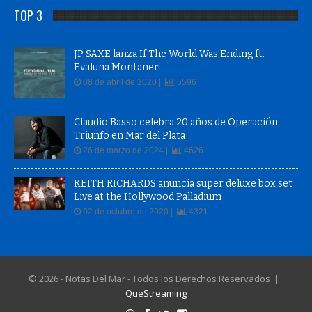
TOP 3
JP SAXE lanza If The World Was Ending ft.
Evaluna Montaner
08 de abril de 2020 |
5596
Claudio Basso celebra 20 años de Operación
Triunfo en Mar del Plata
26 de marzo de 2024 |
4626
KEITH RICHARDS anuncia super deluxe box set
Live at the Hollywood Palladium
02 de octubre de 2020 |
4321
© 2026 - Notas Del Mar - Todos los Derechos Reservados |
QueStreaming