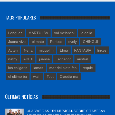
TAGS POPULARES
Lenguas
MARTU IBA
vai melancol
la delio
Juana vive
el mato
Pericos
evely
CHINGUI
Auten
Nena
miguel m
Elma
FANTASIA
linxes
nathy
ADEX
juanse
Tronador
austral
los caligaris
lamas
mar del plata fes
requie
el ultimo ba
wain
Toot
Claudia ma
ÚLTIMAS NOTÍCIAS
«LA VARGAS, UN MUSICAL SOBRE CHAVELA»