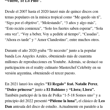
“Vuelve, Te Lo Pido”.
Desde el 2007 hasta el 2020 lanzó más de quince discos con
temas populares en la música tropical como “Me quedo sin ti”,
“Sigo por el objetivo”, “Molestando”, “3 años y algo más”,
“Esto recién comienza”, “Solo los fuertes saben esperar”, “Sola
otra vez”, “Voy a beber, Voy a pedirle al tiempo”, “Casadas”,
“Ahora es tarde” y “ Amor Clandestino”, entre muchos otros.
Durante el año 2020 graba “Te necesito” junto a la popular
banda Los Angeles Azules, obteniendo más de cuarenta
millones de reproducciones en Youtube. Además, se destacó su
participación en el reality culinario Masterchef Celebrity en su
versión argentina, obteniendo el tercer puesto.
"El Regalo" feat. Natalie Perez
En 2021 lanzó los singles
,
"Dulce princesa"
El Bahiano
“Llora; Llora”.
junto a
y
También participó de la tira de Polka “1-5-18 Somos uno” y a
“Pideme la luna”,
Leo
principio del 2022 presentó
el clásico de
Dan
antesala del disco de estudio. Actualmente en paralelo a la