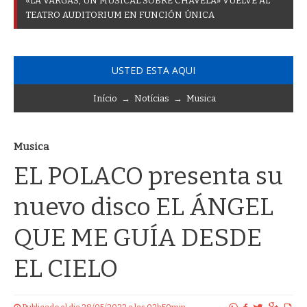
«
L
A
V
A
R
G
A
S
,
U
N
M
U
S
I
C
A
L
S
O
B
R
E
C
H
A
V
E
L
A
»
V
U
E
L
V
E
A
L
T
E
A
T
R
O
A
U
D
I
T
O
R
I
U
M
E
N
F
U
N
C
I
Ó
N
Ú
N
I
C
A
USTED ESTA AQUI
Início
→
Notícias
→
Musica
Musica
EL POLACO presenta su
nuevo disco EL ÁNGEL
QUE ME GUÍA DESDE
EL CIELO