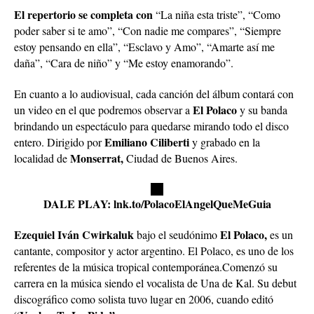
El repertorio se completa con
“La niña esta triste”, “Como
poder saber si te amo”, “Con nadie me compares”, “Siempre
estoy pensando en ella”, “Esclavo y Amo”, “Amarte así me
daña”, “Cara de niño” y “Me estoy enamorando”.
En cuanto a lo audiovisual, cada canción del álbum contará con
El Polaco
un video en el que podremos observar a
y su banda
brindando un espectáculo para quedarse mirando todo el disco
Emiliano Ciliberti
entero. Dirigido por
y grabado en la
Monserrat,
localidad de
Ciudad de Buenos Aires.
DALE PLAY: lnk.to/PolacoElAngelQueMeGuia
Ezequiel Iván Cwirkaluk
El Polaco,
bajo el seudónimo
es un
cantante, compositor y actor argentino. El Polaco, es uno de los
referentes de la música tropical contemporánea.Comenzó su
carrera en la música siendo el vocalista de Una de Kal. Su debut
discográfico como solista tuvo lugar en 2006, cuando editó