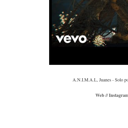
A.N.I.M.A.L, Juanes - Solo por
Web // Instagram