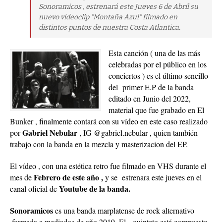
Sonoramicos , estrenará este Jueves 6 de Abril su
nuevo videoclip "Montaña Azul" filmado en
distintos puntos de nuestra Costa Atlantica.
Esta canción ( una de las más
celebradas por el público en los
conciertos ) es el último sencillo
del primer E.P de la banda
editado en Junio del 2022,
material que fue grabado en El
Bunker , finalmente contará con su vídeo en este caso realizado
Gabriel Nebular
por
, IG @gabriel.nebular , quien también
trabajo con la banda en la mezcla y masterizacion del EP.
El vídeo , con una estética retro fue filmado en VHS durante el
Febrero de este año ,
mes de
y se estrenara este jueves en el
Youtube de la banda.
canal oficial de
Sonoramicos
es una banda marplatense de rock alternativo
,formada a mediados de año 2019. El quinteto está compuesto