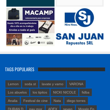
TAGS POPULARES
Lemon
soda st
lavate y vamo
VARONA
Los abuelos
los tipitos
NICKI NICOLE
fidba
Analia
Festival de cine
Nata
diego torres
DURAN D
pau mor
ADEX
seven
Morelo En