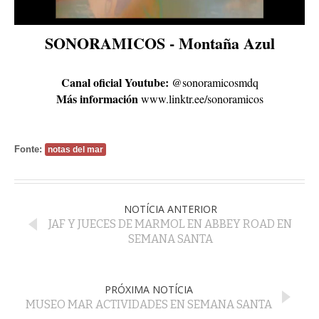
SONORAMICOS - Montaña Azul
Canal oficial Youtube:
@sonoramicosmdq
Más información
www.linktr.ee/sonoramicos
Fonte:
notas del mar
NOTÍCIA ANTERIOR
JAF Y JUECES DE MARMOL EN ABBEY ROAD EN
SEMANA SANTA
PRÓXIMA NOTÍCIA
MUSEO MAR ACTIVIDADES EN SEMANA SANTA