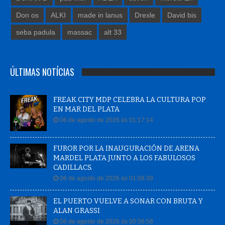
Don os
ALKI
made in lanus
Drexle
David bis
seba padula
massac
alt 33
ÚLTIMAS NOTÍCIAS
FREAK CITY MDP CELEBRA LA CULTURA POP
EN MAR DEL PLATA
06 de agosto de 2026 às 01:17:14
FUROR POR LA INAUGURACIÓN DE ARENA
MARDEL PLATA JUNTO A LOS FABULOSOS
CADILLACS.
06 de agosto de 2026 às 01:08:39
EL PUERTO VUELVE A SONAR CON BRUTA Y
ALAN GRASSI
06 de agosto de 2026 às 00:56:58