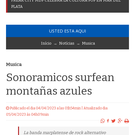
F
R
E
A
K
C
I
T
Y
M
D
P
C
E
L
E
B
R
A
L
A
C
U
L
T
U
R
A
P
O
P
E
N
M
A
R
D
E
L
P
L
A
T
A
USTED ESTA AQUI
Início
→
Notícias
→
Musica
Musica
Sonoramicos surfean
montañas azules
Publicado el dia 04/04/2023 a las 01h54min | Atualizado dia
05/04/2023 às 04h09min
La banda marplatense de rock alternativo