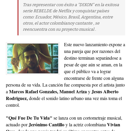
serie REBELDE de Netflix y conquistar países
como: Ecuador, México, Brasil, Argentina, entre
otros, el actor colombianoy cantante , se
reencuentra con su proyecto musical .
Este nuevo lanzamiento expone a
una pareja que por razones del
destino terminan separándose a
pesar de que aún se aman, en la
que el público va a lograr
encontrarse de frente con alguna
persona de su vida. La canción fue compuesta por el artista junto
Marcos Rafael Gonzales, Manuel Ariza
Jesus Alberto
a
y
Rodriguez,
donde el sonido latino urbano una vez más toma el
control.
"Qué Fue De Tu Vida"
se lanza con un cortometraje musical,
Jerónimo Cantillo
Vivian
actuado por
y la actriz colombiana
Ossa
, donde una pareja tendrá su último encuentro antes de