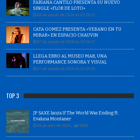
SINGLE «FLOR DE LOTO»
08 de agosto de 2026 às 03:29:11
CATA GOMEZ PRESENTA «VERANO EN TU
MIRAR» EN ESPACIO CHAUVIN
07 de agosto de 2026 às 02:54:27
LLEGA ERRO AL MUSEO MAR, UNA
PERFORMANCE SONORA Y VISUAL
07 de agosto de 2026 às 02:34:42
TOP 3
JP SAXE lanza If The World Was Ending ft.
Evaluna Montaner
08 de abril de 2020 |
5598
Claudio Basso celebra 20 años de Operación