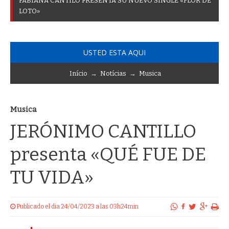
C
A
T
A
G
O
M
E
Z
_
USTED ESTA AQUI
Início
→
Notícias
→
Musica
Musica
JERÓNIMO CANTILLO
presenta «QUÉ FUE DE
TU VIDA»
Publicado el dia 24/04/2023 a las 03h24min
Tras representar con éxito a "DIXON" en la exitosa