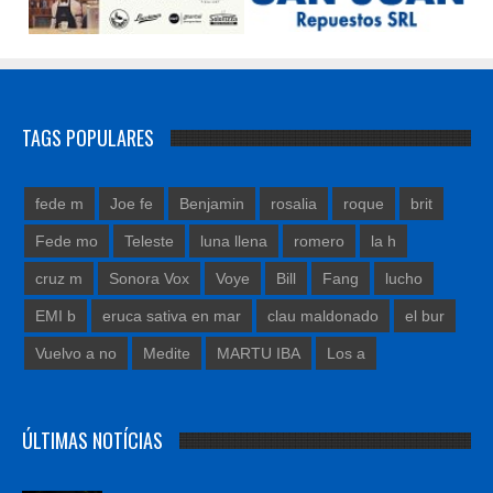
TAGS POPULARES
fede m
Joe fe
Benjamin
rosalia
roque
brit
Fede mo
Teleste
luna llena
romero
la h
cruz m
Sonora Vox
Voye
Bill
Fang
lucho
EMI b
eruca sativa en mar
clau maldonado
el bur
Vuelvo a no
Medite
MARTU IBA
Los a
ÚLTIMAS NOTÍCIAS
FABIANA CANTILO PRESENTA SU NUEVO