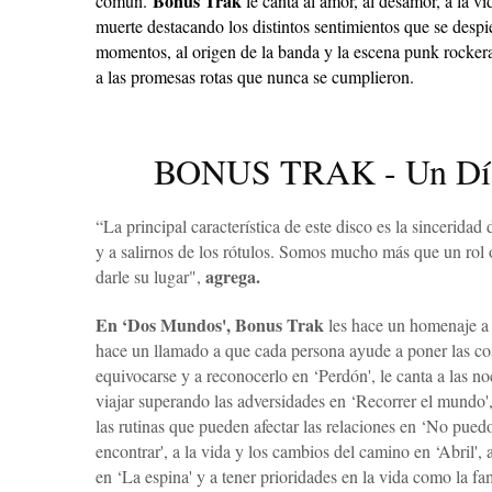
Bonus Trak
común.
le canta al amor, al desamor, a la v
muerte destacando los distintos sentimientos que se despi
momentos, al origen de la banda y la escena punk rockera
a las promesas rotas que nunca se cumplieron.
BONUS TRAK - Un Día 
“La principal característica de este disco es la sincerida
y a salirnos de los rótulos. Somos mucho más que un rol 
agrega.
darle su lugar",
En ‘Dos Mundos', Bonus Trak
les hace un homenaje a 
hace un llamado a que cada persona ayude a poner las cosa
equivocarse y a reconocerlo en ‘Perdón', le canta a las n
viajar superando las adversidades en ‘Recorrer el mundo', 
las rutinas que pueden afectar las relaciones en ‘No pued
encontrar', a la vida y los cambios del camino en ‘Abril',
en ‘La espina' y a tener prioridades en la vida como la fa