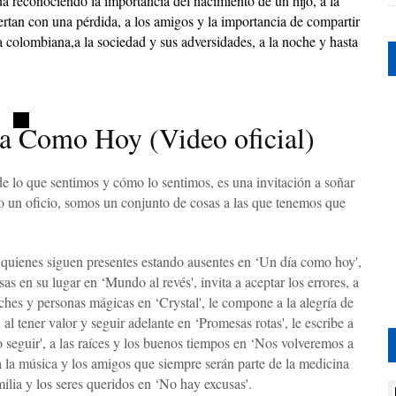
ida reconociendo la importancia del nacimiento de un hijo, a la
ertan con una pérdida, a los amigos y la importancia de compartir
 colombiana,a la sociedad y sus adversidades, a la noche y hasta
Como Hoy (Video oficial)
d de lo que sentimos y cómo lo sentimos, es una invitación a soñar
o un oficio, somos un conjunto de cosas a las que tenemos que
quienes siguen presentes estando ausentes en ‘Un día como hoy',
s en su lugar en ‘Mundo al revés', invita a aceptar los errores, a
oches y personas mágicas en ‘Crystal', le compone a la alegría de
al tener valor y seguir adelante en ‘Promesas rotas', le escribe a
o seguir', a las raíces y los buenos tiempos en ‘Nos volveremos a
 a la música y los amigos que siempre serán parte de la medicina
milia y los seres queridos en ‘No hay excusas'.