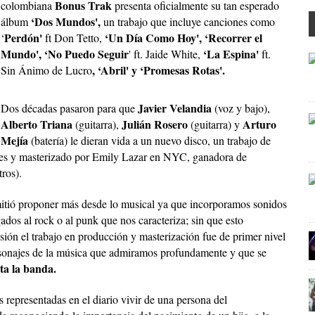
Bonus Trak
colombiana
presenta oficialmente su tan esperado
‘Dos Mundos',
álbum
un trabajo que incluye canciones como
Perdón'
‘Un Día Como Hoy', ‘Recorrer el
‘
ft Don Tetto,
Mundo', ‘No Puedo Seguir
‘La Espina'
' ft. Jaide White,
ft.
, ‘Abril' y ‘Promesas Rotas'.
Sin Ánimo de Lucro
Javier Velandia
Dos décadas pasaron para que
(voz y bajo),
Alberto Triana
Julián Rosero
Arturo
(guitarra),
(guitarra) y
Mejía
(batería) le dieran vida a un nuevo disco, un trabajo de
s y masterizado por Emily Lazar en NYC, ganadora de
ros).
mitió proponer más desde lo musical ya que incorporamos sonidos
ados al rock o al punk que nos caracteriza; sin que esto
sión el trabajo en producción y masterización fue de primer nivel
rsonajes de la música que admiramos profundamente y que se
a la banda.
 representadas en el diario vivir de una persona del