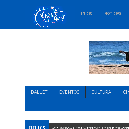
INICIO
NOTICIAS
BALLET
EVENTOS
CULTURA
CI
TITULOS
«
L
A
V
A
R
G
A
S
,
U
N
M
U
S
I
C
A
L
S
O
B
R
E
C
H
A
V
E