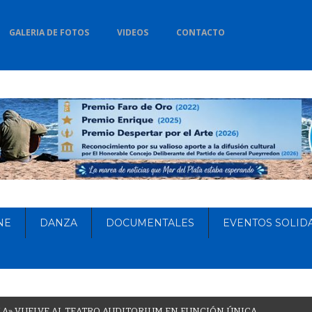
GALERIA DE FOTOS
VIDEOS
CONTACTO
NE
DANZA
DOCUMENTALES
EVENTOS SOLID
L
A
»
V
U
E
L
V
E
A
L
T
E
A
T
R
O
A
U
D
I
T
O
R
I
U
M
E
N
F
U
N
C
I
Ó
N
Ú
N
I
C
A