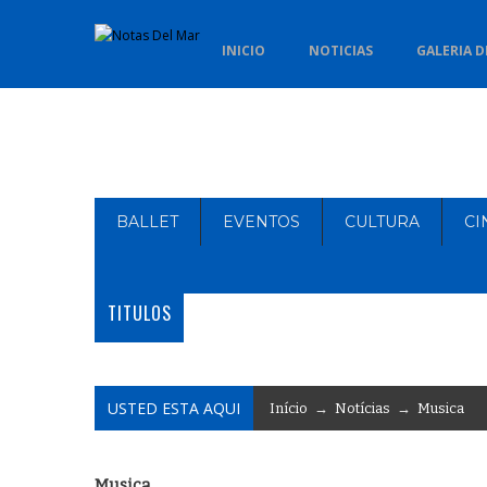
INICIO
NOTICIAS
GALERIA D
BALLET
EVENTOS
CULTURA
CI
TITULOS
USTED ESTA AQUI
Início
→
Notícias
→
Musica
Musica