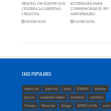
XRATED, UN ÁLBUM QUE
ESTRENARÁ PARA
CELEBRA LA LIBERTAD
CONMEMORAR EL 40º
CREATIVA
ANIVERSARIO
06/08/2026
03/08/2026
TAGS POPULARES
dame luz
Juan tra
kanc
ESMAY
estrella
pre co
ezequiel valdez
anselmo
semblan
Florian
Maria be
Amiga
ARDE LA SA
conv