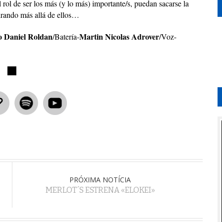
l rol de ser los más (y lo más) importante/s, puedan sacarse la
irando más allá de ellos…
o Daniel Roldan
Martin Nicolas Adrover
/Batería-
/Voz-
PRÓXIMA NOTÍCIA
MERLOT´S ESTRENA «ELOKEI»