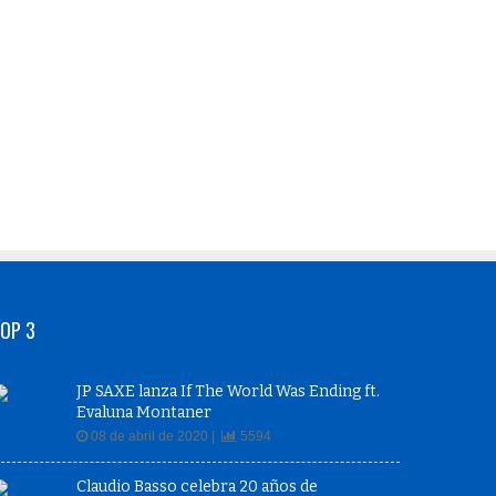
OP 3
JP SAXE lanza If The World Was Ending ft.
Evaluna Montaner
08 de abril de 2020 |
5594
Claudio Basso celebra 20 años de