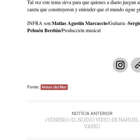
Tal vez este tema sirva para que quienes a diario juegan a
careta que construyeron y entender que el mundo sigue g
Matias Agustin Marcaccio
Sergi
INFRA son:
/Guitarra -
Pehuén Berdún
/Producción musical
Fonte:
Notas del Mar
NOTÍCIA ANTERIOR
«VENENO» EL NUEVO VIDEO DE NAHUEL
VASKO