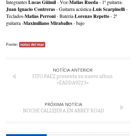
Lucas Güimil
Matias Rueda
Integrantes
- Voz-
- 1ª guitarra-
Juan Ignacio Contreras
Luis Scarpinelli
- Guitarra acústica-
-
Matias Perroni
Lorenzo Repetto
Teclados-
- Batería-
- 2ª
Maximiliano Miraballes
guitarra -
- bajo
Fonte:
notas del mar
NOTÍCIA ANTERIOR
FITO PAEZ presenta su nuevo albun
«EADDA9223»
PRÓXIMA NOTÍCIA
NOCHE CALLEJERA EN ABBEY ROAD