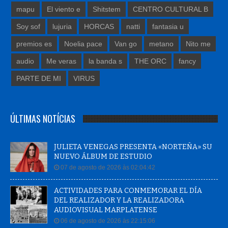
mapu
El viento e
Shitstem
CENTRO CULTURAL B
Soy sof
lujuria
HORCAS
natti
fantasia u
premios es
Noelia pace
Van go
metano
Nito me
audio
Me veras
la banda s
THE ORC
fancy
PARTE DE MI
VIRUS
ÚLTIMAS NOTÍCIAS
JULIETA VENEGAS PRESENTA «NORTEÑA» SU
NUEVO ÁLBUM DE ESTUDIO
07 de agosto de 2026 às 02:04:42
ACTIVIDADES PARA CONMEMORAR EL DÍA
DEL REALIZADOR Y LA REALIZADORA
AUDIOVISUAL MARPLATENSE
06 de agosto de 2026 às 22:15:06