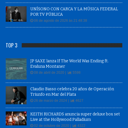
UNÍSONO CON CARCA Y LA MÚSICA FEDERAL
POR TV PÚBLICA
06 de agosto de 2026 às 21:48:38
TOP 3
JP SAXE lanza If The World Was Ending ft.
Evaluna Montaner
08 de abril de 2020 |
5598
Claudio Basso celebra 20 años de Operación
Triunfo en Mar del Plata
26 de marzo de 2024 |
4627
KEITH RICHARDS anuncia super deluxe box set
Live at the Hollywood Palladium
02 de octubre de 2020 |
4322