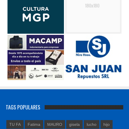
TAGS POPULARES
TU FA
Fatima
MAURO
gisela
lucho
hijo