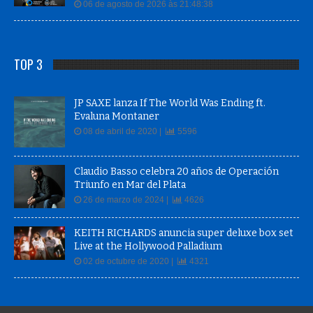
06 de agosto de 2026 às 21:48:38
TOP 3
JP SAXE lanza If The World Was Ending ft.
Evaluna Montaner
08 de abril de 2020 |
5596
Claudio Basso celebra 20 años de Operación
Triunfo en Mar del Plata
26 de marzo de 2024 |
4626
KEITH RICHARDS anuncia super deluxe box set
Live at the Hollywood Palladium
02 de octubre de 2020 |
4321