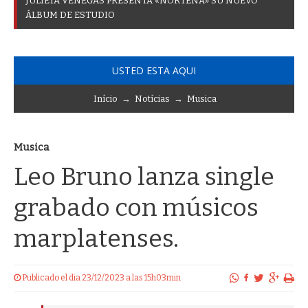
J
U
L
I
E
T
A
V
E
N
E
G
A
S
P
R
E
S
E
N
T
A
«
N
O
R
T
E
Ñ
A
»
S
U
N
U
E
V
O
Á
L
B
U
M
D
E
E
S
T
U
D
I
O
USTED ESTA AQUI
Início
→
Notícias
→
Musica
Musica
Leo Bruno lanza single
grabado con músicos
marplatenses.
Publicado el dia 23/12/2023 a las 15h03min