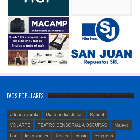
TAGS POPULARES
adriana varela
Dia mundial de los
Randal
VOLARTE
TEATRO SENSORIAL A OSCURAS
Malevo
barl
los paisajes
Rocco
music
congreso