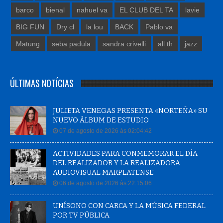
barco
bienal
nahuel va
EL CLUB DEL TA
lavie
BIG FUN
Dry cl
la lou
BACK
Pablo va
Matung
seba padula
sandra crivelli
all th
jazz
ÚLTIMAS NOTÍCIAS
JULIETA VENEGAS PRESENTA «NORTEÑA» SU
NUEVO ÁLBUM DE ESTUDIO
07 de agosto de 2026 às 02:04:42
ACTIVIDADES PARA CONMEMORAR EL DÍA
DEL REALIZADOR Y LA REALIZADORA
AUDIOVISUAL MARPLATENSE
06 de agosto de 2026 às 22:15:06
UNÍSONO CON CARCA Y LA MÚSICA FEDERAL
POR TV PÚBLICA