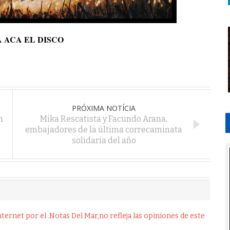
 ACA EL DISCO
PRÓXIMA NOTÍCIA
n
Mika Rescatista y Facundo Arana,
embajadores de la última correcaminata
solidaria del año
ernet por el .Notas Del Mar,no refleja las opiniones de este