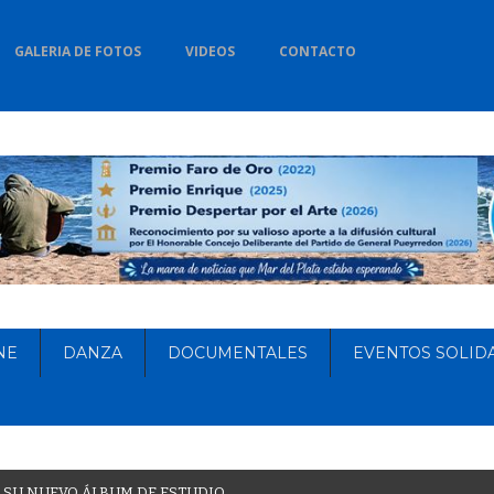
GALERIA DE FOTOS
VIDEOS
CONTACTO
NE
DANZA
DOCUMENTALES
EVENTOS SOLID
S
U
N
U
E
V
O
Á
L
B
U
M
D
E
E
S
T
U
D
I
O