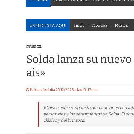
USTED ESTA AQUI
Início
→
Notícias
→
Musica
Musica
Solda lanza su nuevo 
ais»
Publicado el dia 25/12/2023 a las 15h17min
El disco está compuesto por canciones con letr
personales y los sentimientos de Solda. El soni
clásico y del brit rock.