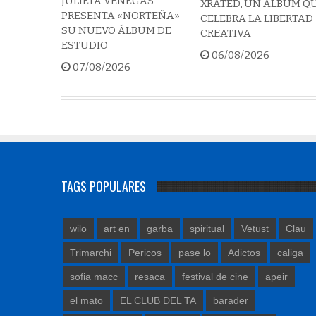
JULIETA VENEGAS
XRATED, UN ÁLBUM Q
PRESENTA «NORTEÑA»
CELEBRA LA LIBERTAD
SU NUEVO ÁLBUM DE
CREATIVA
ESTUDIO
06/08/2026
07/08/2026
TAGS POPULARES
wilo
art en
garba
spiritual
Vetust
Clau
Trimarchi
Pericos
pase lo
Adictos
caliga
sofia macc
resaca
festival de cine
apeir
el mato
EL CLUB DEL TA
barader