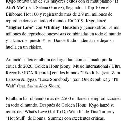
Kygo
It
obtuvo uno de sus mayores éxitos con el multiplatino "
Ain't Me
" (feat. Selena Gomez), llegando al Top 10 en el
Billboard Hot 100 y registrando más de 2.9 mil millones de
reproducciones en todo el mundo. En 2019, Kygo lanzó
"Higher Love"
Whitney Houston
con
y generó otros 1.4 mil
millones de reproducciones/vistas combinadas en todo el mundo
y alcanzó el puesto #1 en Dance Radio, además de dejar su
huella en un clásico.
Anunció su tercer álbum de larga duración aclamado por la
crítica de 2020, Golden Hour [Sony Music International / Ultra
Records / RCA Records] con los himnos "Like It Is" (feat. Zara
Larsson & Tyga), "Lose Somebody" (con OneRepublic) y "I'll
Wait" (feat. Sasha Alex Sloan).
El álbum ha obtenido más de 2.500 millones de reproducciones
en todo el mundo. Después de Golden Hour, Kygo lanzó su
remix de "What's Love Got To Do With It" de Tina Turner y
"Hot Stuff" de Donna Summer con excelentes críticas.