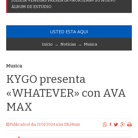
J
U
L
I
E
T
A
V
E
N
E
G
A
S
P
R
E
S
E
N
T
A
«
N
O
R
T
E
Ñ
A
»
S
U
N
U
E
V
O
Á
L
B
U
M
D
E
E
S
T
U
D
I
O
USTED ESTA AQUI
Início
→
Notícias
→
Musica
Musica
KYGO presenta
«WHATEVER» con AVA
MAX
Publicado el dia 21/01/2024 a las 15h24min