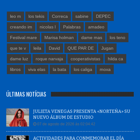
leo m
los tekis
Correca
sabine
DEPEC
creando im
nicolas l
Palabras
amadeo
Festival mare
Marisa holman
dame mas
los teno
que te v
leila
David
QUE PAR DE
Jugan
dame luz
roque narvaja
cooperativistas
hilda ca
libros
viva elas
la bata
los caliga
moxa
ÚLTIMAS NOTÍCIAS
JULIETA VENEGAS PRESENTA «NORTEÑA» SU
NUEVO ÁLBUM DE ESTUDIO
07 de agosto de 2026 às 02:04:42
ACTIVIDADES PARA CONMEMORAR EL DÍA