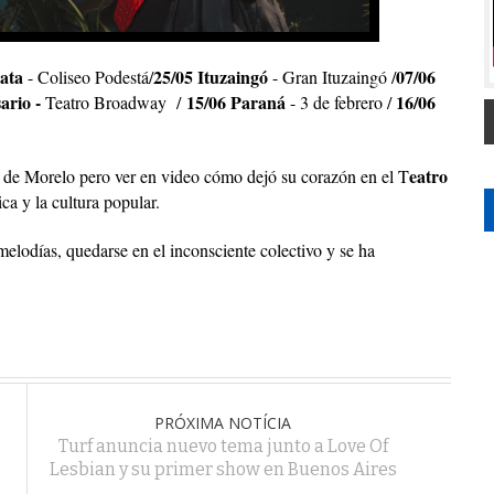
lata
25/05 Ituzaingó
07/06
- Coliseo Podestá/
- Gran Ituzaingó /
ario -
15/06 Paraná
16/06
Teatro Broadway /
- 3 de febrero /
eatro
s de Morelo pero ver en video cómo dejó su corazón en el T
ca y la cultura popular.
 melodías, quedarse en el inconsciente colectivo y se ha
PRÓXIMA NOTÍCIA
Turf anuncia nuevo tema junto a Love Of
Lesbian y su primer show en Buenos Aires