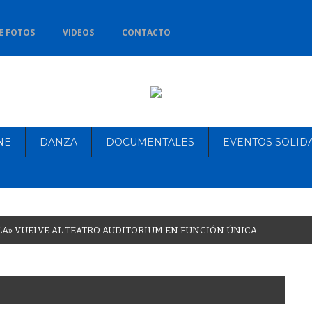
E FOTOS
VIDEOS
CONTACTO
NE
DANZA
DOCUMENTALES
EVENTOS SOLID
L
A
»
V
U
E
L
V
E
A
L
T
E
A
T
R
O
A
U
D
I
T
O
R
I
U
M
E
N
F
U
N
C
I
Ó
N
Ú
N
I
C
A