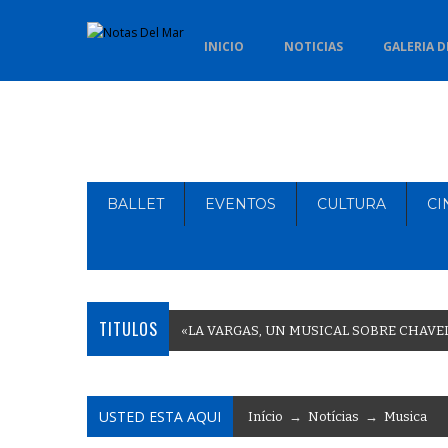
INICIO
NOTICIAS
GALERIA D
BALLET
EVENTOS
CULTURA
CI
TITULOS
«
L
A
V
A
R
G
A
S
,
U
N
M
U
S
I
C
A
L
S
O
B
R
E
C
H
A
V
E
USTED ESTA AQUI
Início
→
Notícias
→
Musica