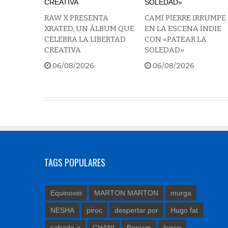
RAW X PRESENTA
CAMI PIERRE IRRUMPE
XRATED, UN ÁLBUM QUE
EN LA ESCENA INDIE
CELEBRA LA LIBERTAD
CON «PATEAR LA
CREATIVA
SOLEDAD»
06/08/2026
06/08/2026
TAGS POPULARES
Equinoxio
MARTON MARTON
murga
NESHA
piroc
despertar por
Hugo fat
sabado a
CHANI
Benjam
legen