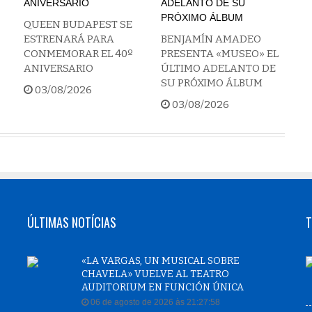
QUEEN BUDAPEST SE
ESTRENARÁ PARA
BENJAMÍN AMADEO
CONMEMORAR EL 40º
PRESENTA «MUSEO» EL
ANIVERSARIO
ÚLTIMO ADELANTO DE
SU PRÓXIMO ÁLBUM
03/08/2026
03/08/2026
ÚLTIMAS NOTÍCIAS
T
«LA VARGAS, UN MUSICAL SOBRE
CHAVELA» VUELVE AL TEATRO
AUDITORIUM EN FUNCIÓN ÚNICA
06 de agosto de 2026 às 21:27:58