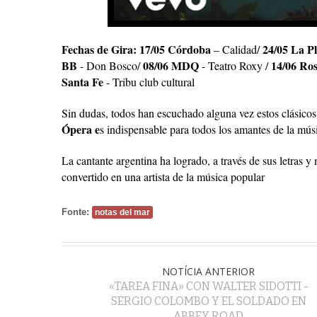
Fechas de Gira:
17/05 Córdoba
24/05 La P
– Calidad/
BB
08/06 MDQ
14/06 Ros
- Don Bosco/
- Teatro Roxy /
Santa Fe
- Tribu club cultural
Sin dudas, todos han escuchado alguna vez estos clásico
Ópera e
s indispensable para todos los amantes de la músi
La cantante argentina ha logrado, a través de sus letras y
convertido en una artista de la música popular
Fonte:
notas del mar
NOTÍCIA ANTERIOR
«TAREA FINA» CON WALTER SIDOTTI -
SERGIO COLOMBO Y EL SOLDADO EN
ABBEY ROAD