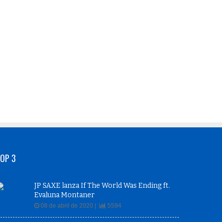
OP 3
JP SAXE lanza If The World Was Ending ft.
Evaluna Montaner
08 de abril de 2020 |
5594