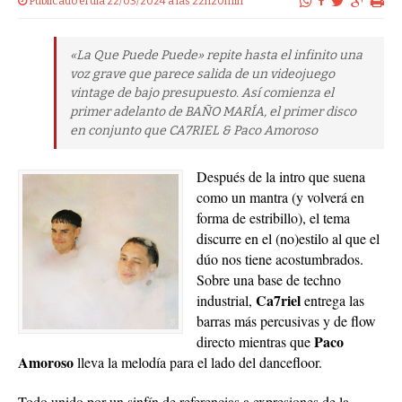
Publicado el dia 22/03/2024 a las 22h20min
«La Que Puede Puede» repite hasta el infinito una
voz grave que parece salida de un videojuego
vintage de bajo presupuesto. Así comienza el
primer adelanto de BAÑO MARÍA, el primer disco
en conjunto que CA7RIEL & Paco Amoroso
Después de la intro que suena
como un mantra (y volverá en
forma de estribillo), el tema
discurre en el (no)estilo al que el
dúo nos tiene acostumbrados.
Sobre una base de techno
Ca7riel
industrial,
entrega las
barras más percusivas y de flow
Paco
directo mientras que
Amoroso
lleva la melodía para el lado del dancefloor.
Todo unido por un sinfín de referencias a expresiones de la