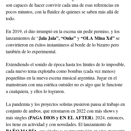
son capaces de hacer convivir cada una de esas referencias en
pocos minutos, con la fluidez de quienes se saben más allá de
todo.
En 2019, el dúo irrumpió en la escena sin pedir permiso, y los
Jala Jala”, “Ouke”
“OLA Mina Xd”
lanzamientos de “
y
se
convirtieron en éxitos instantáneos al borde de lo bizarro pero
también de lo experimental.
Extendiendo el sonido de época hasta los límites de lo imposible,
cada nuevo tema explotaba como bombas (cada vez menos)
pequeñitas en la nueva escena musical argentina. Jugar en el
mainstream con una estética outsider no es algo que le funcione
a cualquiera, y ellos lo lograron.
La pandemia y los proyectos solistas pusieron pausa al trabajo en
conjunto de ambos, que retomaron en 2022 con más shows y
(PAGA DIOS y EN EL AFTER)
más singles
. 2024, entonces,
los tiene en actividad y con novedades. El lanzamiento de
BAÑO MARÍA
, sus singles y su presentación en vivo marcarán