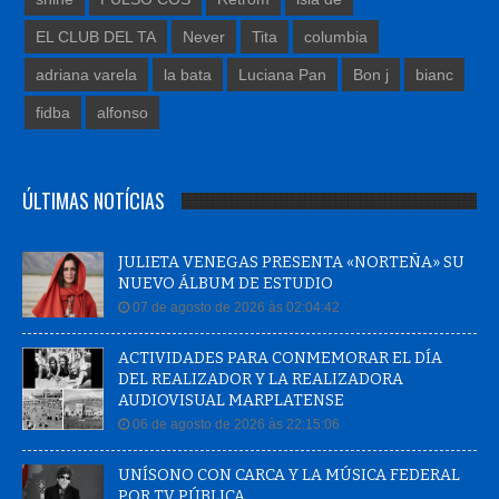
EL CLUB DEL TA
Never
Tita
columbia
adriana varela
la bata
Luciana Pan
Bon j
bianc
fidba
alfonso
ÚLTIMAS NOTÍCIAS
JULIETA VENEGAS PRESENTA «NORTEÑA» SU
NUEVO ÁLBUM DE ESTUDIO
07 de agosto de 2026 às 02:04:42
ACTIVIDADES PARA CONMEMORAR EL DÍA
DEL REALIZADOR Y LA REALIZADORA
AUDIOVISUAL MARPLATENSE
06 de agosto de 2026 às 22:15:06
UNÍSONO CON CARCA Y LA MÚSICA FEDERAL
POR TV PÚBLICA