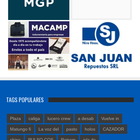
TAGS POPULARES
Plaza
caliga
lucero crew
a desab
Vuelve in
Matungo fi
La voz del
pasto
holos
CAZADOR
shine
PULSO COS
Retrom
isla de