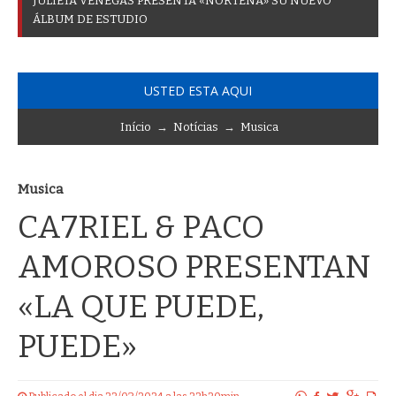
J
U
L
I
E
T
A
V
E
N
E
G
A
S
P
R
E
S
E
N
T
A
«
N
O
R
T
E
Ñ
A
»
S
U
N
U
E
V
O
Á
L
B
U
M
D
E
E
S
T
U
D
I
O
USTED ESTA AQUI
Início
→
Notícias
→
Musica
Musica
CA7RIEL & PACO
AMOROSO PRESENTAN
«LA QUE PUEDE,
PUEDE»