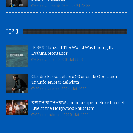
06 de agosto de 2026 às 21:48:38
TOP 3
JP SAXE lanza If The World Was Ending ft.
Evaluna Montaner
08 de abril de 2020 |
5596
Claudio Basso celebra 20 años de Operación
Triunfo en Mar del Plata
26 de marzo de 2024 |
4626
KEITH RICHARDS anuncia super deluxe box set
Live at the Hollywood Palladium
02 de octubre de 2020 |
4321