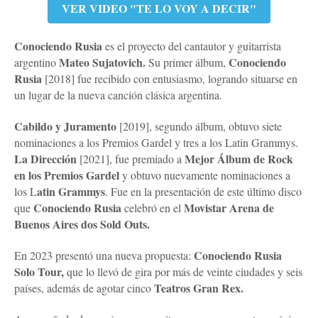
VER VIDEO "TE LO VOY A DECIR"
Conociendo Rusia
es el proyecto del cantautor y guitarrista
Mateo Sujatovich.
Conociendo
argentino
Su primer álbum,
Rusia
[2018] fue recibido con entusiasmo, logrando situarse en
un lugar de la nueva canción clásica argentina.
Cabildo y Juramento
[2019], segundo álbum, obtuvo siete
nominaciones a los Premios Gardel y tres a los Latin Grammys.
La Dirección
Mejor Álbum de Rock
[2021], fue premiado a
en los Premios Gardel
y obtuvo nuevamente nominaciones a
atin Grammys
los L
. Fue en la presentación de este último disco
Conociendo Rusia
Movistar Arena de
que
celebró en el
Buenos Aires dos Sold Outs.
Conociendo Rusia
En 2023 presentó una nueva propuesta:
Solo Tour,
que lo llevó de gira por más de veinte ciudades y seis
Teatros Gran Rex.
países, además de agotar cinco