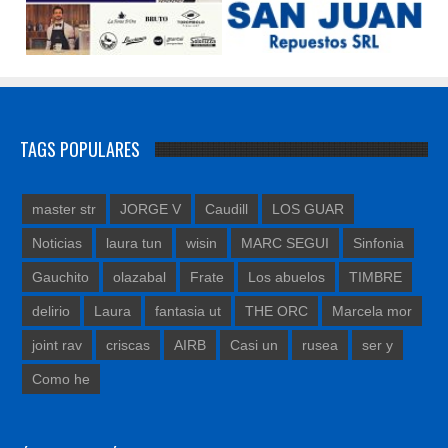
TAGS POPULARES
master str
JORGE V
Caudill
LOS GUAR
Noticias
laura tun
wisin
MARC SEGUI
Sinfonia
Gauchito
olazabal
Frate
Los abuelos
TIMBRE
delirio
Laura
fantasia ut
THE ORC
Marcela mor
joint rav
criscas
AIRB
Casi un
rusea
ser y
Como he