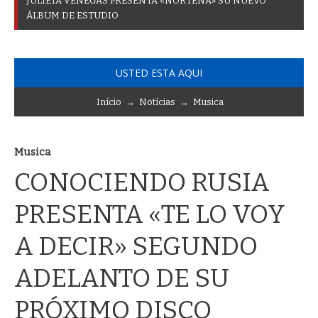
J
U
L
I
E
T
A
V
E
N
E
G
A
S
P
R
E
S
E
N
T
A
«
N
O
R
T
E
Ñ
A
»
S
U
N
U
E
V
O
Á
L
B
U
M
D
E
E
S
T
U
D
I
O
USTED ESTA AQUI
Início
→
Notícias
→
Musica
Musica
CONOCIENDO RUSIA
PRESENTA «TE LO VOY
A DECIR» SEGUNDO
ADELANTO DE SU
PRÓXIMO DISCO