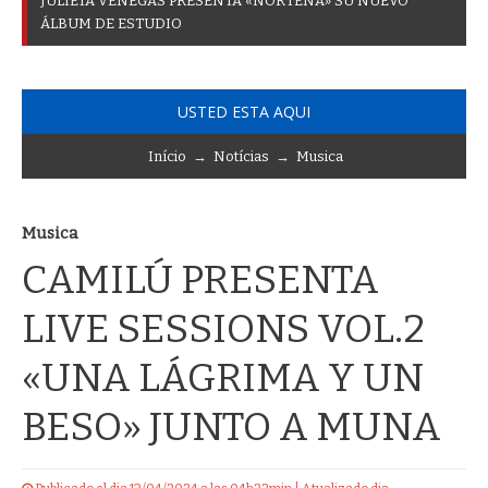
J
U
L
I
E
T
A
V
E
N
E
G
A
S
P
R
E
S
E
N
T
A
«
N
O
R
T
E
Ñ
A
»
S
U
N
U
E
V
O
Á
L
B
U
M
D
E
E
S
T
U
D
I
O
USTED ESTA AQUI
Início
→
Notícias
→
Musica
Musica
CAMILÚ PRESENTA
LIVE SESSIONS VOL.2
«UNA LÁGRIMA Y UN
BESO» JUNTO A MUNA