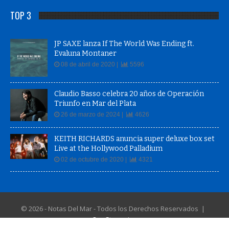
TOP 3
JP SAXE lanza If The World Was Ending ft.
Evaluna Montaner
08 de abril de 2020 |
5596
Claudio Basso celebra 20 años de Operación
Triunfo en Mar del Plata
26 de marzo de 2024 |
4626
KEITH RICHARDS anuncia super deluxe box set
Live at the Hollywood Palladium
02 de octubre de 2020 |
4321
© 2026 - Notas Del Mar - Todos los Derechos Reservados |
QueStreaming