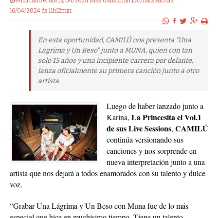
Publicado el dia 13/04/2024 a las 04h22min | Atualizado dia
16/04/2024 às 11h12min
En esta oportunidad, CAMILÚ nos presenta “Una
Lagrima y Un Beso” junto a MUNA, quien con tan
solo 15 años y una incipiente carrera por delante,
lanza oficialmente su primera canción junto a otro
artista.
Luego de haber lanzado junto a
La Princesita el Vol.1
Karina,
de sus Live Sessions
CAMILÚ
,
continúa versionando sus
canciones y nos sorprende en
nueva interpretación junto a una
artista que nos dejará a todos enamorados con su talento y dulce
voz.
“Grabar Una Lágrima y Un Beso con Muna fue de lo más
especial que hice en muchísimo tiempo. Tiene un talento