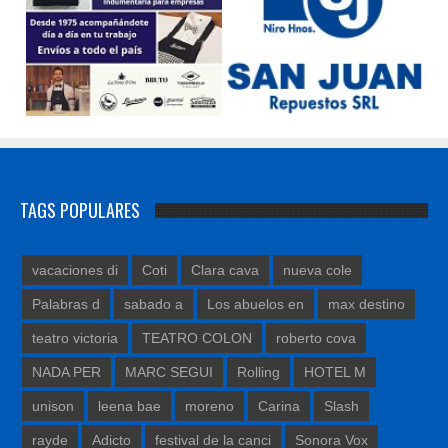
TAGS POPULARES
vacaciones di
Coti
Clara cava
nueva cole
Palabras d
sabado a
Los abuelos en
max destino
teatro victoria
TEATRO COLON
roberto cova
NADA PER
MARC SEGUI
Rolling
HOTEL M
unison
leena bae
moreno
Carina
Slash
rayde
Adicto
festival de la canci
Sonora Vox