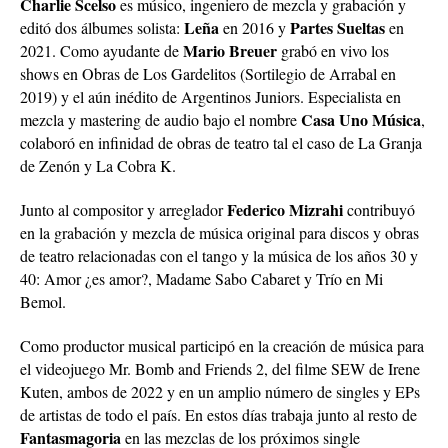
Charlie Scelso
es músico, ingeniero de mezcla y grabación y
Leña
Partes Sueltas
editó dos álbumes solista:
en 2016 y
en
Mario Breuer
2021. Como ayudante de
grabó en vivo los
shows en Obras de Los Gardelitos (Sortilegio de Arrabal en
2019) y el aún inédito de Argentinos Juniors. Especialista en
Casa Uno Música
mezcla y mastering de audio bajo el nombre
,
colaboró en infinidad de obras de teatro tal el caso de La Granja
de Zenón y La Cobra K.
Federico Mizrahi
Junto al compositor y arreglador
contribuyó
en la grabación y mezcla de música original para discos y obras
de teatro relacionadas con el tango y la música de los años 30 y
40: Amor ¿es amor?, Madame Sabo Cabaret y Trío en Mi
Bemol.
Como productor musical participó en la creación de música para
el videojuego Mr. Bomb and Friends 2, del filme SEW de Irene
Kuten, ambos de 2022 y en un amplio número de singles y EPs
de artistas de todo el país. En estos días trabaja junto al resto de
Fantasmagoria
en las mezclas de los próximos single