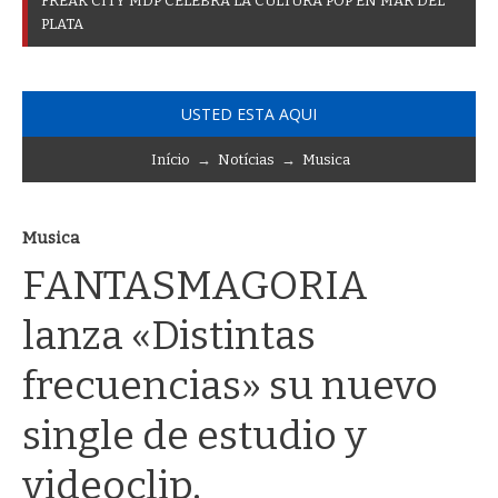
F
R
E
A
K
C
I
T
Y
M
D
P
C
E
L
E
B
R
A
L
A
C
U
L
T
U
R
A
P
O
P
E
N
M
A
R
D
E
L
P
L
A
T
A
USTED ESTA AQUI
Início
→
Notícias
→
Musica
Musica
FANTASMAGORIA
lanza «Distintas
frecuencias» su nuevo
single de estudio y
videoclip.