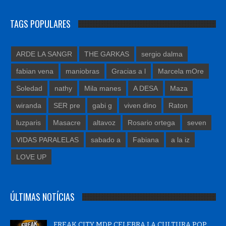
TAGS POPULARES
ARDE LA SANGR
THE GARKAS
sergio dalma
fabian vena
maniobras
Gracias a l
Marcela mOre
Soledad
nathy
Mila manes
A DESA
Maza
wiranda
SER pre
gabi g
viven dino
Raton
luzparis
Masacre
altavoz
Rosario ortega
seven
VIDAS PARALELAS
sabado a
Fabiana
a la iz
LOVE UP
ÚLTIMAS NOTÍCIAS
FREAK CITY MDP CELEBRA LA CULTURA POP