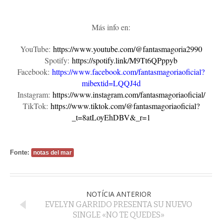
Más info en:
YouTube:
https://www.youtube.com/@fantasmagoria2990
Spotify:
https://spotify.link/M9Tt6QPppyb
Facebook:
https://www.facebook.com/fantasmagoriaoficial?
mibextid=LQQJ4d
Instagram:
https://www.instagram.com/fantasmagoriaoficial/
TikTok:
https://www.tiktok.com/@fantasmagoriaoficial?
_t=8atLoyEhDBV&_r=1
Fonte:
notas del mar
NOTÍCIA ANTERIOR
EVELYN GARRIDO PRESENTA SU NUEVO
SINGLE «NO TE QUEDES»