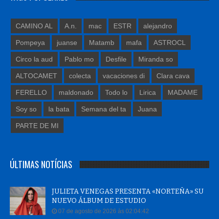
CAMINO AL
A.n.
mac
ESTR
alejandro
Pompeya
juanse
Matamb
mafa
ASTROCL
Circo la aud
Pablo mo
Desfile
Miranda so
ALTOCAMET
colecta
vacaciones di
Clara cava
FERELLO
maldonado
Todo lo
Lirica
MADAME
Soy so
la bata
Semana del ta
Juana
PARTE DE MI
ÚLTIMAS NOTÍCIAS
JULIETA VENEGAS PRESENTA «NORTEÑA» SU
NUEVO ÁLBUM DE ESTUDIO
07 de agosto de 2026 às 02:04:42