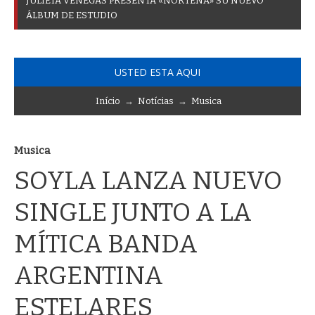
J
U
L
I
E
T
A
V
E
N
E
G
A
S
P
R
E
S
E
N
T
A
«
N
O
R
T
E
Ñ
A
»
S
U
N
U
E
V
O
Á
L
B
U
M
D
E
E
S
T
U
D
I
O
USTED ESTA AQUI
Início
→
Notícias
→
Musica
Musica
SOYLA LANZA NUEVO
SINGLE JUNTO A LA
MÍTICA BANDA
ARGENTINA
ESTELARES