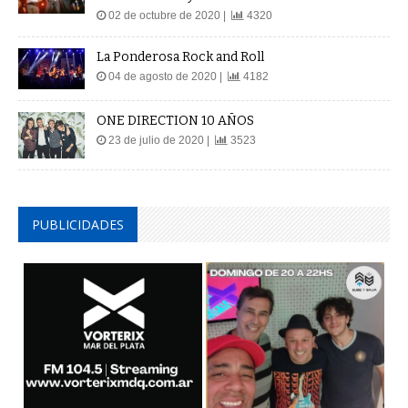
02 de octubre de 2020 |
4320
La Ponderosa Rock and Roll
04 de agosto de 2020 |
4182
ONE DIRECTION 10 AÑOS
23 de julio de 2020 |
3523
PUBLICIDADES