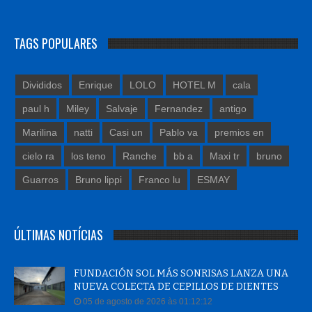
TAGS POPULARES
Divididos
Enrique
LOLO
HOTEL M
cala
paul h
Miley
Salvaje
Fernandez
antigo
Marilina
natti
Casi un
Pablo va
premios en
cielo ra
los teno
Ranche
bb a
Maxi tr
bruno
Guarros
Bruno lippi
Franco lu
ESMAY
ÚLTIMAS NOTÍCIAS
FUNDACIÓN SOL MÁS SONRISAS LANZA UNA
NUEVA COLECTA DE CEPILLOS DE DIENTES
05 de agosto de 2026 às 01:12:12