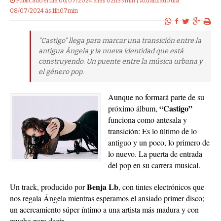
Publicado el dia 06/07/2024 a las 02h39min | Atualizado dia
08/07/2024 às 11h07min
“Castigo” llega para marcar una transición entre la
antigua Ángela y la nueva identidad que está
construyendo. Un puente entre la música urbana y
el género pop.
Aunque no formará parte de su
“Castigo”
próximo álbum,
funciona como antesala y
transición: Es lo último de lo
antiguo y un poco, lo primero de
lo nuevo. La puerta de entrada
del pop en su carrera musical.
Benja Lb
Un track, producido por
, con tintes electrónicos que
nos regala Ángela mientras esperamos el ansiado primer disco;
un acercamiento súper íntimo a una artista más madura y con
mucho para decir.