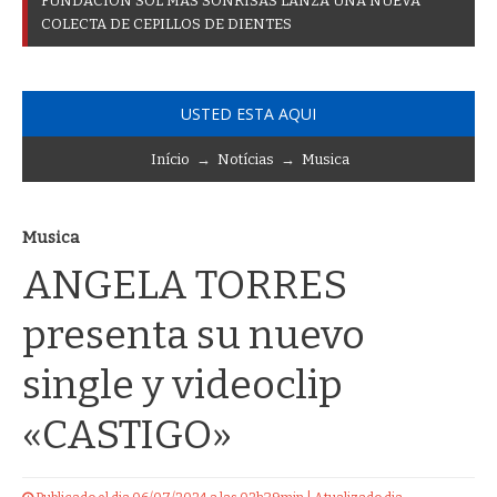
F
U
N
D
A
C
I
Ó
N
S
O
L
M
Á
S
S
O
N
R
I
S
A
S
L
A
N
Z
A
U
N
A
N
U
E
V
A
C
O
L
E
C
T
A
D
E
C
E
P
I
L
L
O
S
D
E
D
I
E
N
T
E
S
USTED ESTA AQUI
Início
→
Notícias
→
Musica
Musica
ANGELA TORRES
presenta su nuevo
single y videoclip
«CASTIGO»