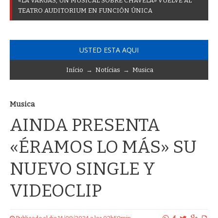
«
L
A
V
A
R
G
A
S
,
U
N
M
U
S
I
C
A
L
S
O
B
R
E
C
H
A
V
E
L
A
»
V
U
E
L
V
E
A
L
T
E
A
T
R
O
A
U
D
I
T
O
R
I
U
M
E
N
F
U
N
C
I
Ó
N
Ú
N
I
C
A
USTED ESTA AQUI
Início
→
Notícias
→
Musica
Musica
AINDA PRESENTA
«ÉRAMOS LO MÁS» SU
NUEVO SINGLE Y
VIDEOCLIP