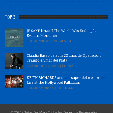
TOP 3
JP SAXE lanza If The World Was Ending ft.
Evaluna Montaner
08 de abril de 2020 |
5594
Claudio Basso celebra 20 años de Operación
Triunfo en Mar del Plata
26 de marzo de 2024 |
4625
KEITH RICHARDS anuncia super deluxe box set
Live at the Hollywood Palladium
02 de octubre de 2020 |
4320
© 2026 - Notas Del Mar - Todos los Derechos Reservados |