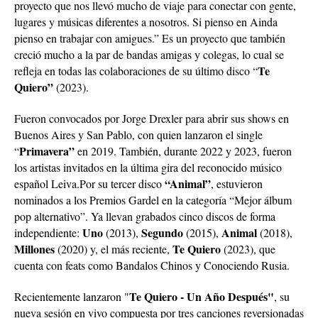
proyecto que nos llevó mucho de viaje para conectar con gente,
lugares y músicas diferentes a nosotros. Si pienso en Ainda
pienso en trabajar con amigues.” Es un proyecto que también
creció mucho a la par de bandas amigas y colegas, lo cual se
Te
refleja en todas las colaboraciones de su último disco “
Quiero”
(2023).
Fueron convocados por Jorge Drexler para abrir sus shows en
Buenos Aires y San Pablo, con quien lanzaron el single
Primavera”
“
en 2019. También, durante 2022 y 2023, fueron
los artistas invitados en la última gira del reconocido músico
“Animal”
español Leiva.Por su tercer disco
, estuvieron
nominados a los Premios Gardel en la categoría “Mejor álbum
pop alternativo”. Ya llevan grabados cinco discos de forma
Uno
Segundo
Animal
independiente:
(2013),
(2015),
(2018),
Millones
Te Quiero
(2020) y, el más reciente,
(2023), que
cuenta con feats como Bandalos Chinos y Conociendo Rusia.
Te Quiero - Un Año Después"
Recientemente lanzaron "
, su
nueva sesión en vivo compuesta por tres canciones reversionadas