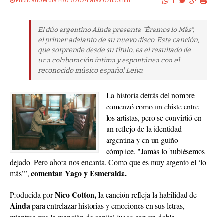
Publicado el dia 14/09/2024 a las 02h50min
El dúo argentino Ainda presenta "Éramos lo Más",
el primer adelanto de su nuevo disco. Esta canción,
que sorprende desde su título, es el resultado de
una colaboración íntima y espontánea con el
reconocido músico español Leiva
La historia detrás del nombre
comenzó como un chiste entre
los artistas, pero se convirtió en
un reflejo de la identidad
argentina y en un guiño
cómplice. "Jamás lo hubiésemos
dejado. Pero ahora nos encanta. Como que es muy argento el ‘lo
comentan Yago y Esmeralda.
más’”,
Nico Cotton, l
Producida por
a canción refleja la habilidad de
Ainda
para entrelazar historias y emociones en sus letras,
mientras que la mención de capital juega con un doble