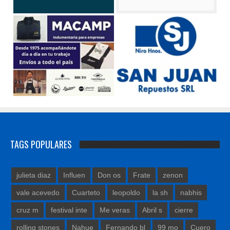
TAGS POPULARES
julieta diaz
Influen
Don os
Frate
zenon
vale acevedo
Cuarteto
leopoldo
la sh
nabhis
cruz m
festival inte
Me veras
Abril s
cierre
rolling stones
Nahue
Fernando bl
99 mo
Cuero