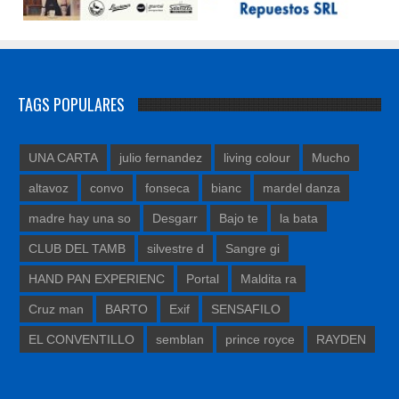
TAGS POPULARES
UNA CARTA
julio fernandez
living colour
Mucho
altavoz
convo
fonseca
bianc
mardel danza
madre hay una so
Desgarr
Bajo te
la bata
CLUB DEL TAMB
silvestre d
Sangre gi
HAND PAN EXPERIENC
Portal
Maldita ra
Cruz man
BARTO
Exif
SENSAFILO
EL CONVENTILLO
semblan
prince royce
RAYDEN