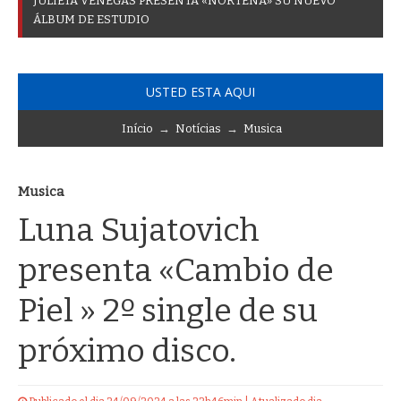
J
U
L
I
E
T
A
V
E
N
E
G
A
S
P
R
E
S
E
N
T
A
«
N
O
R
T
E
Ñ
A
»
S
U
N
U
E
V
O
Á
L
B
U
M
D
E
E
S
T
U
D
I
O
USTED ESTA AQUI
Início
→
Notícias
→
Musica
Musica
Luna Sujatovich
presenta «Cambio de
Piel » 2º single de su
próximo disco.