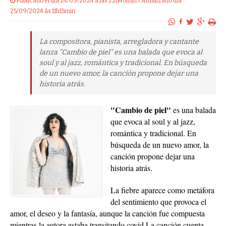
Publicado el dia 24/09/2024 a las 22h46min | Atualizado dia
25/09/2024 às 11h15min
La compositora, pianista, arregladora y cantante
lanza "Cambio de piel" es una balada que evoca al
soul y al jazz, romántica y tradicional. En búsqueda
de un nuevo amor, la canción propone dejar una
historia atrás.
"Cambio de piel"
es una balada
que evoca al soul y al jazz,
romántica y tradicional. En
búsqueda de un nuevo amor, la
canción propone dejar una
historia atrás.
La fiebre aparece como metáfora
del sentimiento que provoca el
amor, el deseo y la fantasía, aunque la canción fue compuesta
mientras la autora estaba transitando covid.La canción cuenta