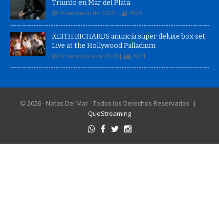
Triunfo en Mar del Plata
26 de marzo de 2024 |
4626
KEITH RICHARDS anuncia super deluxe box set
Live at the Hollywood Palladium
02 de octubre de 2020 |
4321
© 2026 - Notas Del Mar - Todos los Derechos Reservados |
QueStreaming