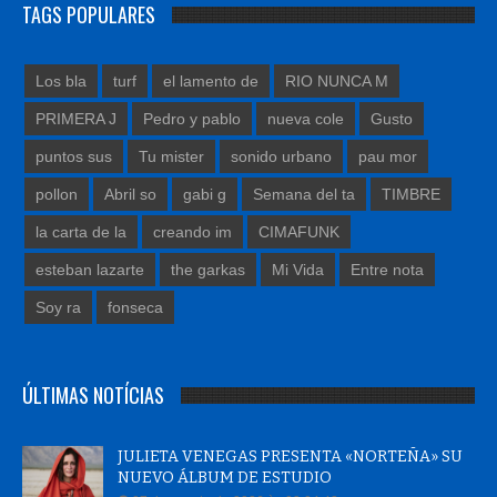
TAGS POPULARES
Los bla
turf
el lamento de
RIO NUNCA M
PRIMERA J
Pedro y pablo
nueva cole
Gusto
puntos sus
Tu mister
sonido urbano
pau mor
pollon
Abril so
gabi g
Semana del ta
TIMBRE
la carta de la
creando im
CIMAFUNK
esteban lazarte
the garkas
Mi Vida
Entre nota
Soy ra
fonseca
ÚLTIMAS NOTÍCIAS
JULIETA VENEGAS PRESENTA «NORTEÑA» SU
NUEVO ÁLBUM DE ESTUDIO