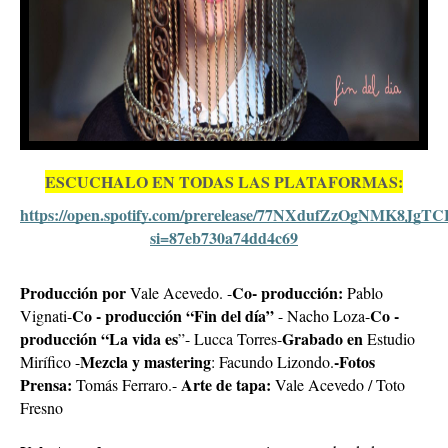
ESCUCHALO EN TODAS LAS PLATAFORMAS:
https://open.spotify.com/prerelease/77NXdufZzOgNMK8JgT
si=87eb730a74dd4c69
Producción por
Co- producción:
Vale Acevedo. -
Pablo
Co - producción “Fin del día”
Co -
Vignati-
- Nacho Loza-
producción “La vida es
Grabado en
”- Lucca Torres-
Estudio
Mezcla y mastering
-Fotos
Mirífico -
: Facundo Lizondo.
Prensa:
Arte de tapa:
Tomás Ferraro.-
Vale Acevedo / Toto
Fresno