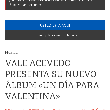
J
U
L
I
E
T
A
V
E
N
E
G
A
S
P
R
E
S
E
N
T
A
«
N
O
R
T
E
Ñ
A
»
S
U
N
U
E
V
O
Á
L
B
U
M
D
E
E
S
T
U
D
I
O
USTED ESTA AQUI
Início
→
Notícias
→
Musica
Musica
VALE ACEVEDO
PRESENTA SU NUEVO
ÁLBUM «UN DÍA PARA
VALENTINA»