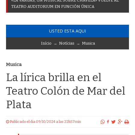
«
L
A
V
A
R
G
A
S
,
U
N
M
U
S
I
C
A
L
S
O
B
R
E
C
H
A
V
E
L
A
»
V
U
E
L
V
E
A
L
T
E
A
T
R
O
A
U
D
I
T
O
R
I
U
M
E
N
F
U
N
C
I
Ó
N
Ú
N
I
C
A
USTED ESTA AQUI
Início
→
Notícias
→
Musica
Musica
La lírica brilla en el
Teatro Colón de Mar del
Plata
Publicado el dia 09/10/2024 a las 22h57min