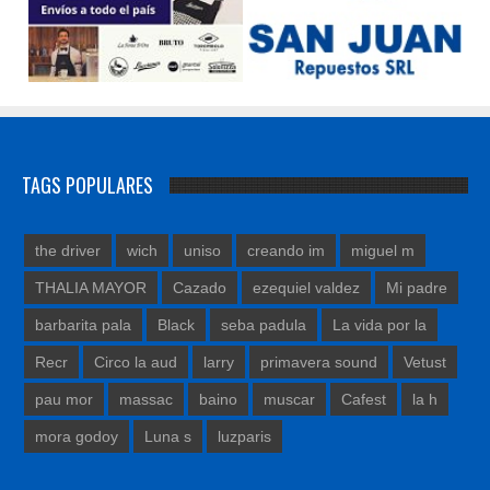
TAGS POPULARES
the driver
wich
uniso
creando im
miguel m
THALIA MAYOR
Cazado
ezequiel valdez
Mi padre
barbarita pala
Black
seba padula
La vida por la
Recr
Circo la aud
larry
primavera sound
Vetust
pau mor
massac
baino
muscar
Cafest
la h
mora godoy
Luna s
luzparis