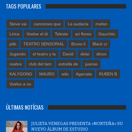
TAGS POPULARES
Steve vai
canciones que
La audacia
mafan
Lirica
Vuelve el di
Teleste
ari flores
Gauchito
pitb
TEATRO SENSORIAL
Bruno li
Black cr
Jugando
el teatro y la
David
delai
dinos
reabre
club del tam
estrella de
juanse
KALYGONG
MAURO
wilo
Agarrate
RUBEN B
Vuelvo a no
ÚLTIMAS NOTÍCIAS
JULIETA VENEGAS PRESENTA «NORTEÑA» SU
NUEVO ÁLBUM DE ESTUDIO