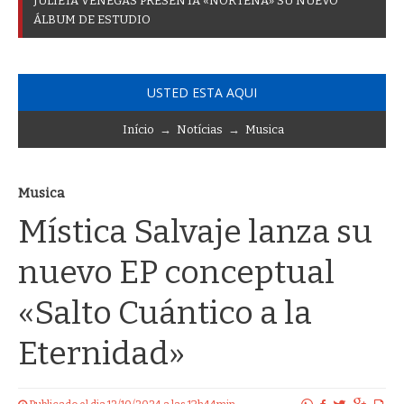
J
U
L
I
E
T
A
V
E
N
E
G
A
S
P
R
E
S
E
N
T
A
«
N
O
R
T
E
Ñ
A
»
S
U
N
U
E
V
O
Á
L
B
U
M
D
E
E
S
T
U
D
I
O
USTED ESTA AQUI
Início
→
Notícias
→
Musica
Musica
Mística Salvaje lanza su
nuevo EP conceptual
«Salto Cuántico a la
Eternidad»