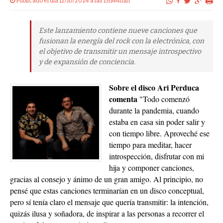
Publicado el dia 12/10/2024 a las 13h44min
Este lanzamiento contiene nueve canciones que
fusionan la energía del rock con la electrónica, con
el objetivo de transmitir un mensaje introspectivo
y de expansión de conciencia.
Sobre el disco Ari Perduca
comenta
"Todo comenzó
durante la pandemia, cuando
estaba en casa sin poder salir y
con tiempo libre. Aproveché ese
tiempo para meditar, hacer
introspección, disfrutar con mi
hija y componer canciones,
gracias al consejo y ánimo de un gran amigo. Al principio, no
pensé que estas canciones terminarían en un disco conceptual,
pero sí tenía claro el mensaje que quería transmitir: la intención,
quizás ilusa y soñadora, de inspirar a las personas a recorrer el