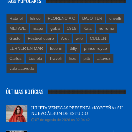
TAGS POPULARES
Rata bl
feli co
FLORENCIA C
BAJO TER
crivelli
METAVE
mapa
gaba
1915
Kaia
rio roma
Gusto
Festival cuero
Aret
wilo
CULLEN
LERNER EN MAR
loco m
Billy
prince royce
Carlos
Los bla
Traveli
Inxs
pitb
altavoz
vale acevedo
ÚLTIMAS NOTÍCIAS
JULIETA VENEGAS PRESENTA «NORTEÑA» SU
NUEVO ÁLBUM DE ESTUDIO
07 de agosto de 2026 às 02:04:42