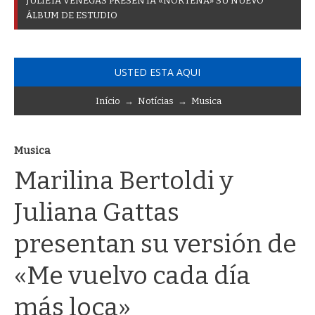
J
U
L
I
E
T
A
V
E
N
E
G
A
S
P
R
E
S
E
N
T
A
«
N
O
R
T
E
Ñ
A
»
S
U
N
U
E
V
O
Á
L
B
U
M
D
E
E
S
T
U
D
I
O
USTED ESTA AQUI
Início
→
Notícias
→
Musica
Musica
Marilina Bertoldi y
Juliana Gattas
presentan su versión de
«Me vuelvo cada día
más loca»