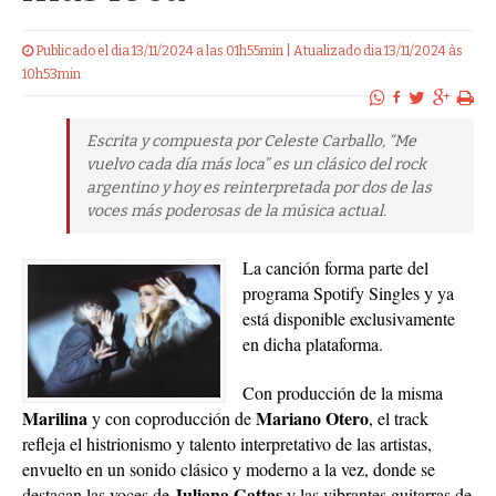
Publicado el dia 13/11/2024 a las 01h55min | Atualizado dia 13/11/2024 às
10h53min
Escrita y compuesta por Celeste Carballo, “Me
vuelvo cada día más loca” es un clásico del rock
argentino y hoy es reinterpretada por dos de las
voces más poderosas de la música actual.
La canción forma parte del
programa Spotify Singles y ya
está disponible exclusivamente
en dicha plataforma.
Con producción de la misma
Marilina
Mariano Otero
y con coproducción de
, el track
refleja el histrionismo y talento interpretativo de las artistas,
envuelto en un sonido clásico y moderno a la vez, donde se
Juliana Gattas
destacan las voces de
y las vibrantes guitarras de