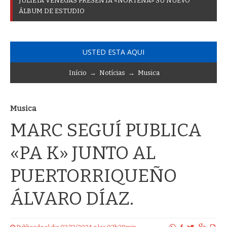
J
U
L
I
E
T
A
V
E
N
E
G
A
S
P
R
E
S
E
N
T
A
«
N
O
R
T
E
Ñ
A
»
S
U
N
U
E
V
O
Á
L
B
U
M
D
E
E
S
T
U
D
I
O
USTED ESTA AQUI
Início
→
Notícias
→
Musica
Musica
MARC SEGUÍ PUBLICA
«PA K» JUNTO AL
PUERTORRIQUEÑO
ÁLVARO DÍAZ.