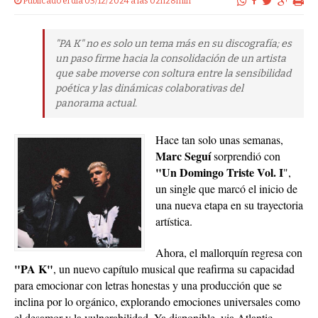
Publicado el dia 03/12/2024 a las 02h28min
"PA K" no es solo un tema más en su discografía; es
un paso firme hacia la consolidación de un artista
que sabe moverse con soltura entre la sensibilidad
poética y las dinámicas colaborativas del
panorama actual.
Hace tan solo unas semanas,
Marc Seguí
sorprendió con
"Un Domingo Triste Vol. I
",
un single que marcó el inicio de
una nueva etapa en su trayectoria
artística.
Ahora, el mallorquín regresa con
"PA K"
, un nuevo capítulo musical que reafirma su capacidad
para emocionar con letras honestas y una producción que se
inclina por lo orgánico, explorando emociones universales como
el desamor y la vulnerabilidad. Ya disponible, via Atlantic