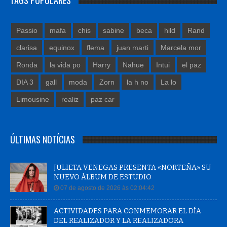
Passio
mafa
chis
sabine
beca
hild
Rand
clarisa
equinox
flema
juan marti
Marcela mor
Ronda
la vida po
Harry
Nahue
Intui
el paz
DIA 3
gall
moda
Zorn
la h no
La lo
Limousine
realiz
paz car
ÚLTIMAS NOTÍCIAS
JULIETA VENEGAS PRESENTA «NORTEÑA» SU
NUEVO ÁLBUM DE ESTUDIO
07 de agosto de 2026 às 02:04:42
ACTIVIDADES PARA CONMEMORAR EL DÍA
DEL REALIZADOR Y LA REALIZADORA