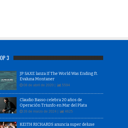
OP 3
JP SAXE lanza If The World Was Ending ft.
Evaluna Montaner
08 de abril de 2020 |
5594
Claudio Basso celebra 20 años de
Operación Triunfo en Mar del Plata
26 de marzo de 2024 |
4625
KEITH RICHARDS anuncia super deluxe