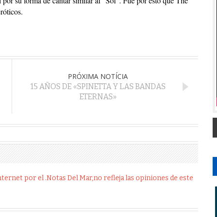
 por su forma de cantar similar al “Sol”. Fue por esto que The
róticos.
PRÓXIMA NOTÍCIA
15 AÑOS DE «SPINETTA Y LAS BANDAS
ETERNAS»
ernet por el .Notas Del Mar,no refleja las opiniones de este