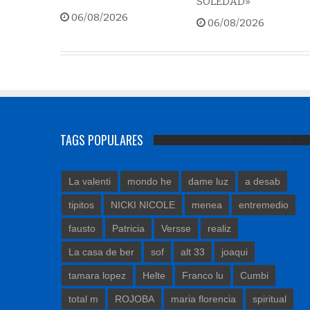
SOLEDAD»
06/08/2026
06/08/2026
TAGS POPULARES
La valenti
mondo he
dame luz
a desab
tipitos
NICKI NICOLE
menea
entremedio
fausto
Patricia
Versse
realiz
La casa de ber
sof
alt 33
joaqui
tamara lopez
Helte
Franco lu
Cumbi
total m
ROJOBA
maria florencia
spiritual