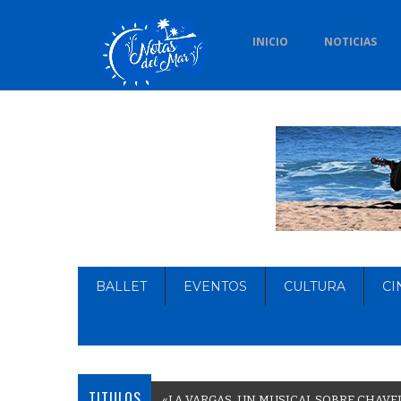
INICIO
NOTICIAS
BALLET
EVENTOS
CULTURA
CI
TITULOS
«
L
A
V
A
R
G
A
S
,
U
N
M
U
S
I
C
A
L
S
O
B
R
E
C
H
A
V
E