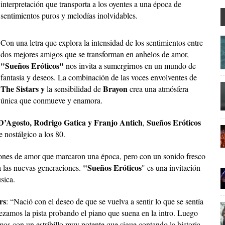
interpretación que transporta a los oyentes a una época de
sentimientos puros y melodías inolvidables.
Con una letra que explora la intensidad de los sentimientos entre
dos mejores amigos que se transforman en anhelos de amor,
"Sueños Eróticos"
nos invita a sumergirnos en un mundo de
fantasía y deseos. La combinación de las voces envolventes de
The Sistars y
Brayon
la sensibilidad de
crea una atmósfera
única que conmueve y enamora.
D’Agosto, Rodrigo Gatica y Franjo Antich
Sueños Eróticos
,
 nostálgico a los 80.
iones de amor que marcaron una época, pero con un sonido fresco
"Sueños Eróticos
ra las nuevas generaciones.
" es una invitación
sica.
rs
: “Nació con el deseo de que se vuelva a sentir lo que se sentía
pezamos la pista probando el piano que suena en la intro. Luego
uimos con un estribillo muy potente que sigue contando la historia