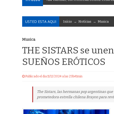
USTED ESTA AQUI
Início
→
Notícias
→
Musica
Musica
THE SISTARS se unen
SUEÑOS ERÓTICOS
Publicado el dia 11/12/2024 a las 23h41min
The Sistars, las hermanas pop argentinas que 
prometedora estrella chilena Brayon para reviv