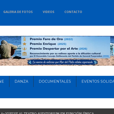
GALERIA DE FOTOS
VIDEOS
CONTACTO
NE
DANZA
DOCUMENTALES
EVENTOS SOLID
L
A
»
V
U
E
L
V
E
A
L
T
E
A
T
R
O
A
U
D
I
T
O
R
I
U
M
E
N
F
U
N
C
I
Ó
N
Ú
N
I
C
A