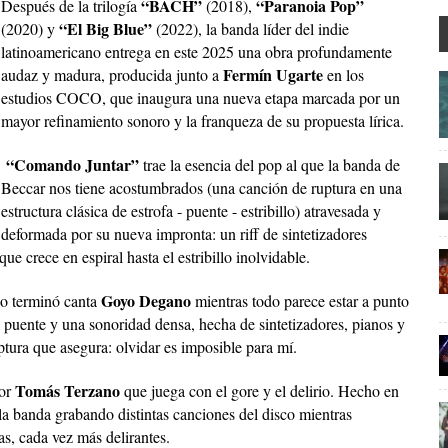
“BACH”
“Paranoia Pop”
Después de la trilogía
(2018),
“El Big Blue”
(2020) y
(2022), la banda líder del indie
latinoamericano entrega en este 2025 una obra profundamente
Fermín Ugarte
audaz y madura, producida junto a
en los
estudios COCO, que inaugura una nueva etapa marcada por un
mayor refinamiento sonoro y la franqueza de su propuesta lírica.
“Comando Juntar”
trae la esencia del pop al que la banda de
Beccar nos tiene acostumbrados (una canción de ruptura en una
estructura clásica de estrofa - puente - estribillo) atravesada y
deformada por su nueva impronta: un riff de sintetizadores
ue crece en espiral hasta el estribillo inolvidable.
Goyo Degano
odo terminó canta
mientras todo parece estar a punto
l puente y una sonoridad densa, hecha de sintetizadores, pianos y
ptura que asegura: olvidar es imposible para mí.
Tomás Terzano
por
que juega con el gore y el delirio. Hecho en
 la banda grabando distintas canciones del disco mientras
as, cada vez más delirantes.