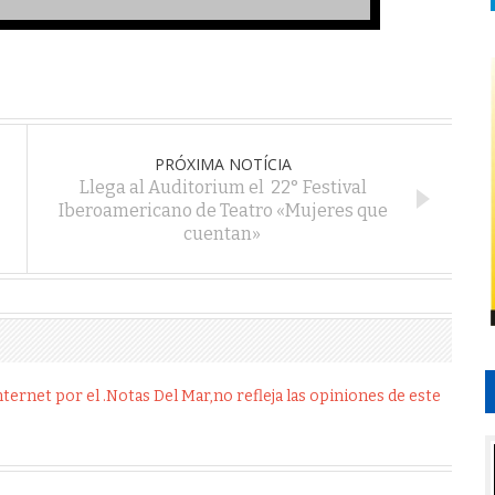
PRÓXIMA NOTÍCIA
Llega al Auditorium el 22° Festival
Iberoamericano de Teatro «Mujeres que
cuentan»
ernet por el .Notas Del Mar,no refleja las opiniones de este