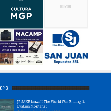
OP 3
JP SAXE lanza If The World Was Ending ft.
Evaluna Montaner