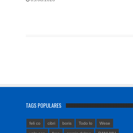
TAGS POPULARES
feli co
cibri
boris
Todo lo
Wese