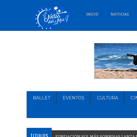
INICIO
NOTICIAS
BALLET
EVENTOS
CULTURA
CI
TITULOS
F
U
N
D
A
C
I
Ó
N
S
O
L
M
Á
S
S
O
N
R
I
S
A
S
L
A
N
Z
A