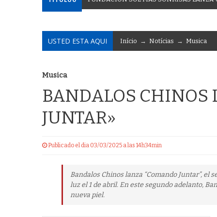
USTED ESTA AQUI
Início
→
Notícias
→
Musica
Musica
BANDALOS CHINOS
JUNTAR»
Publicado el dia 03/03/2025 a las 14h34min
Bandalos Chinos lanza “Comando Juntar”, el s
luz el 1 de abril. En este segundo adelanto, 
nueva piel.