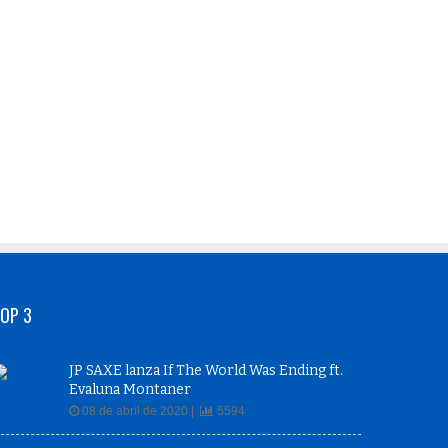
OP 3
JP SAXE lanza If The World Was Ending ft.
Evaluna Montaner
08 de abril de 2020 |
5594