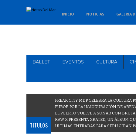
INICIO
NOTICIAS
GALERIA D
BALLET
EVENTOS
CULTURA
CI
FREAK CITY MDP CELEBRA LA CULTURA P
FUROR POR LA INAUGURACIÓN DE ARENA
EL PUERTO VUELVE A SONAR CON BRUTA
RAW X PRESENTA XRATED, UN ÁLBUM QU
TITULOS
ULTIMAS ENTRADAS PARA SERU GIRAN P