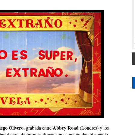
ego Oliver
Abbey Road
o, grabada entre
(Londres) y los
bra de arte de infinitas dimensiones que no dejará a nadie