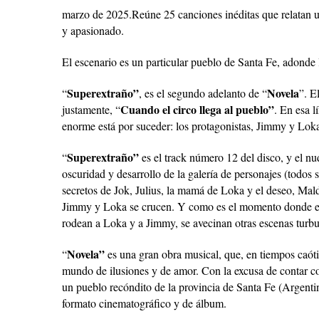
marzo de 2025.Reúne 25 canciones inéditas que relatan un
y apasionado.
El escenario es un particular pueblo de Santa Fe, adonde l
Superextraño”
Novela
“
, es el segundo adelanto de “
”. E
Cuando el circo llega al pueblo”
justamente, “
. En esa l
enorme está por suceder: los protagonistas, Jimmy y Loka
Superextraño”
“
es el track número 12 del disco, y el nu
oscuridad y desarrollo de la galería de personajes (todos
secretos de Jok, Julius, la mamá de Loka y el deseo, Mal
Jimmy y Loka se crucen. Y como es el momento donde el 
rodean a Loka y a Jimmy, se avecinan otras escenas turbu
Novela”
“
es una gran obra musical, que, en tiempos caóti
mundo de ilusiones y de amor. Con la excusa de contar co
un pueblo recóndito de la provincia de Santa Fe (Argentin
formato cinematográfico y de álbum.