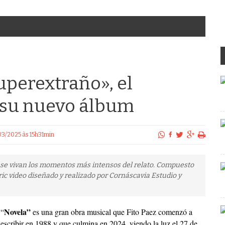
uperextraño», el
 su nuevo álbum
/03/2025 às 15h31min
e se vivan los momentos más intensos del relato. Compuesto
ic video diseñado y realizado por Cornáscavia Estudio y
Novela”
“
es una gran obra musical que Fito Paez comenzó a
escribir en 1988 y que culmina en 2024, viendo la luz el 27 de