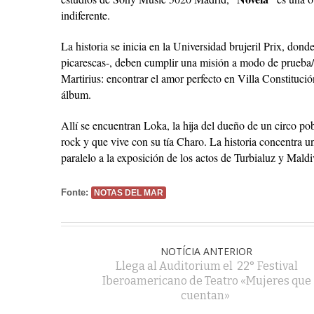
indiferente.
La historia se inicia en la Universidad brujeril Prix, don
picarescas-, deben cumplir una misión a modo de prueba/ca
Martirius: encontrar el amor perfecto en Villa Constituci
álbum.
Allí se encuentran Loka, la hija del dueño de un circo p
rock y que vive con su tía Charo. La historia concentra u
paralelo a la exposición de los actos de Turbialuz y Mald
Fonte:
NOTAS DEL MAR
NOTÍCIA ANTERIOR
Llega al Auditorium el 22° Festival
Iberoamericano de Teatro «Mujeres que
cuentan»