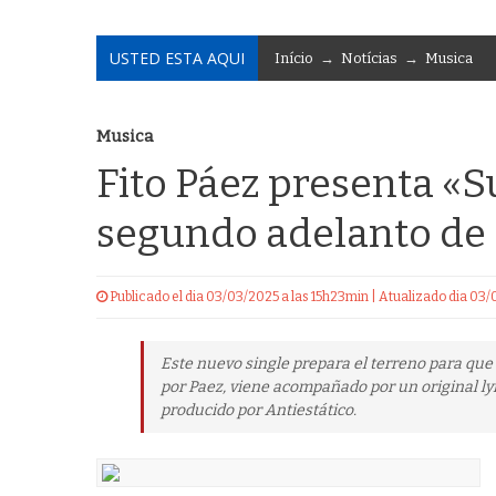
USTED ESTA AQUI
Início
→
Notícias
→
Musica
Musica
Fito Páez presenta «S
segundo adelanto de
Publicado el dia 03/03/2025 a las 15h23min | Atualizado dia 03
Este nuevo single prepara el terreno para qu
por Paez, viene acompañado por un original lyr
producido por Antiestático.