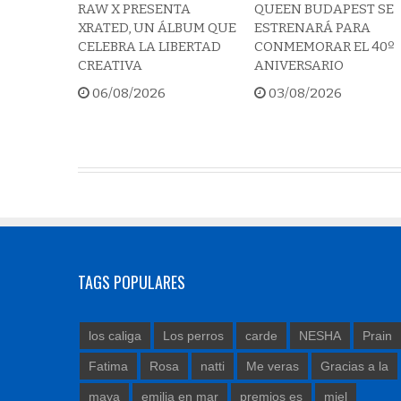
RAW X PRESENTA
QUEEN BUDAPEST SE
XRATED, UN ÁLBUM QUE
ESTRENARÁ PARA
CELEBRA LA LIBERTAD
CONMEMORAR EL 40º
CREATIVA
ANIVERSARIO
06/08/2026
03/08/2026
TAGS POPULARES
los caliga
Los perros
carde
NESHA
Prain
Fatima
Rosa
natti
Me veras
Gracias a la
maya
emilia en mar
premios es
miel