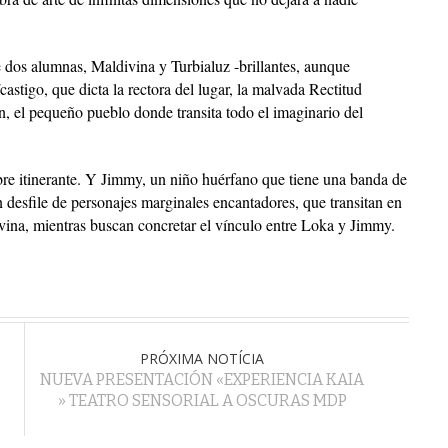
de dos alumnas, Maldivina y Turbialuz -brillantes, aunque
stigo, que dicta la rectora del lugar, la malvada Rectitud
ón, el pequeño pueblo donde transita todo el imaginario del
obre itinerante. Y Jimmy, un niño huérfano que tiene una banda de
n desfile de personajes marginales encantadores, que transitan en
ivina, mientras buscan concretar el vínculo entre Loka y Jimmy.
PRÓXIMA NOTÍCIA
NUEVA PRESENTACIÓN «EXPERIENCIA KAIA
» TEATRO SENSORIAL A OSCURAS MDP