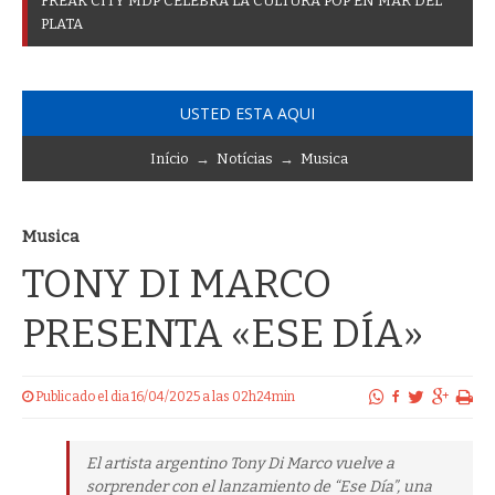
F
R
E
A
K
C
I
T
Y
M
D
P
C
E
L
E
B
R
A
L
A
C
U
L
T
U
R
A
P
O
P
E
N
M
A
R
D
E
L
P
L
A
T
A
USTED ESTA AQUI
Início
→
Notícias
→
Musica
Musica
TONY DI MARCO
PRESENTA «ESE DÍA»
Publicado el dia 16/04/2025 a las 02h24min
El artista argentino Tony Di Marco vuelve a
sorprender con el lanzamiento de “Ese Día”, una