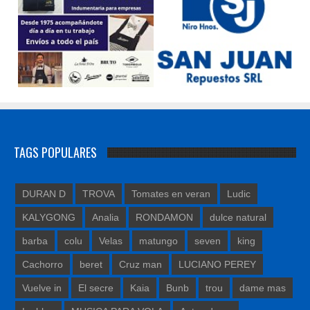
TAGS POPULARES
DURAN D
TROVA
Tomates en veran
Ludic
KALYGONG
Analia
RONDAMON
dulce natural
barba
colu
Velas
matungo
seven
king
Cachorro
beret
Cruz man
LUCIANO PEREY
Vuelve in
El secre
Kaia
Bunb
trou
dame mas