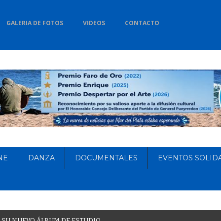
GALERIA DE FOTOS
VIDEOS
CONTACTO
NE
DANZA
DOCUMENTALES
EVENTOS SOLID
S
U
N
U
E
V
O
Á
L
B
U
M
D
E
E
S
T
U
D
I
O