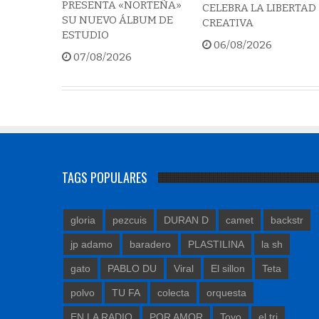
PRESENTA «NORTEÑA»
CELEBRA LA LIBERTAD
SU NUEVO ÁLBUM DE
CREATIVA
ESTUDIO
06/08/2026
07/08/2026
TAGS POPULARES
gloria
pezcuis
DURAN D
camet
backstr
jp adamo
baradero
PLASTILINA
la sh
gato
PABLO DU
Viral
El sillon
Teta
polvo
TU FA
colecta
orquesta
EN LA RADIO
POR AMOR
Toyo
el tri