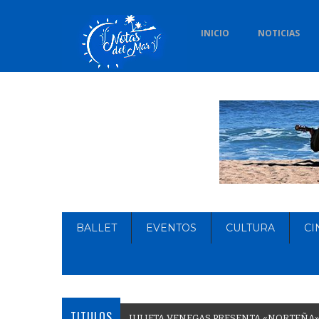
INICIO
NOTICIAS
BALLET
EVENTOS
CULTURA
CI
TITULOS
J
U
L
I
E
T
A
V
E
N
E
G
A
S
P
R
E
S
E
N
T
A
«
N
O
R
T
E
Ñ
A
»