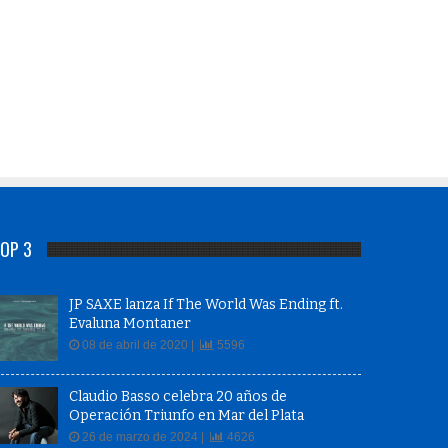
OP 3
JP SAXE lanza If The World Was Ending ft.
Evaluna Montaner
08 de abril de 2020 |
5596
Claudio Basso celebra 20 años de
Operación Triunfo en Mar del Plata
26 de marzo de 2024 |
4626