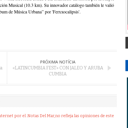
ción Musical (10.3 km). Su innovador catálogo también le valió
bum de Música Urbana” por 'Ferxxocalipsis'.
PRÓXIMA NOTÍCIA
ta
«LATINCUMBIA FEST» CON JALEO Y ARUBA
CUMBIA
ernet por el .Notas Del Mar,no refleja las opiniones de este