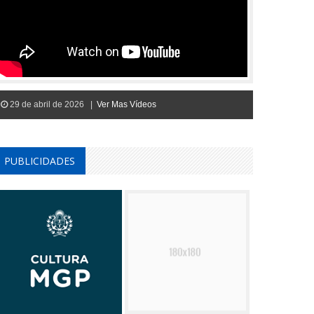
29 de abril de 2026 |
Ver Mas Vídeos
PUBLICIDADES