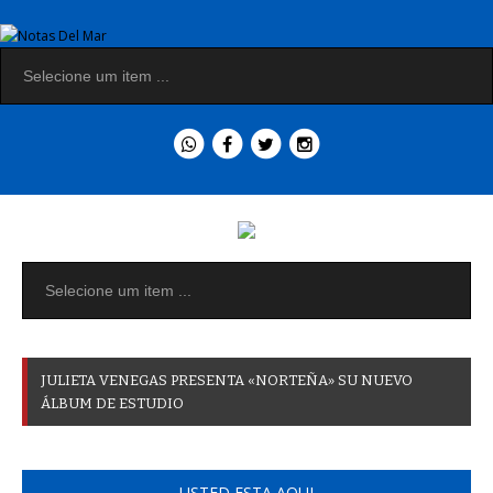
J
U
L
I
E
T
A
V
E
N
E
G
A
S
P
R
E
S
E
N
T
A
«
N
O
R
T
E
Ñ
A
»
S
U
N
U
E
V
O
Á
L
B
U
M
D
E
E
S
T
U
D
I
O
USTED ESTA AQUI