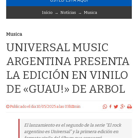
Início
→
Notícias
→
Musica
Musica
UNIVERSAL MUSIC
ARGENTINA PRESENTA
LA EDICIÓN EN VINILO
DE «GUAU!» DE ARBOL
Publicado el dia 10/05/2025 a las 03h11min
El lanzamiento es el segundo de la serie “El rock
argentino es Universal” y la primera edición en