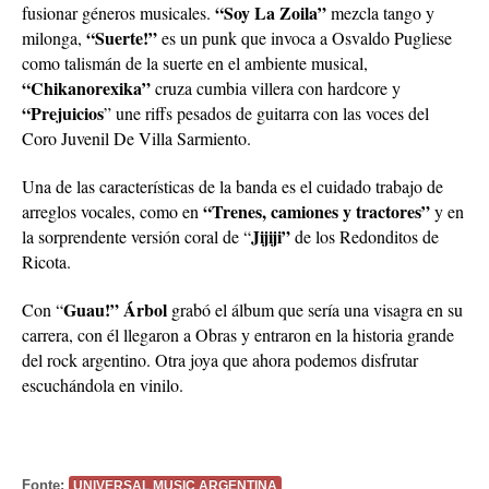
“Soy La Zoila”
fusionar géneros musicales.
mezcla tango y
“Suerte!”
milonga,
es un punk que invoca a Osvaldo Pugliese
como talismán de la suerte en el ambiente musical,
“Chikanorexika”
cruza cumbia villera con hardcore y
“Prejuicios
” une riffs pesados de guitarra con las voces del
Coro Juvenil De Villa Sarmiento.
Una de las características de la banda es el cuidado trabajo de
“Trenes, camiones y tractores”
arreglos vocales, como en
y en
Jijiji”
la sorprendente versión coral de “
de los Redonditos de
Ricota.
Guau!” Árbol
Con “
grabó el álbum que sería una visagra en su
carrera, con él llegaron a Obras y entraron en la historia grande
del rock argentino. Otra joya que ahora podemos disfrutar
escuchándola en vinilo.
Fonte:
UNIVERSAL MUSIC ARGENTINA