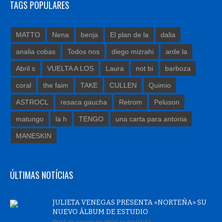
TAGS POPULARES
MATTO
Nena
benja
El plan de la
dalia
analia cobas
Todos nos
diego mizrahi
arde la
Abril s
VUELTA A LOS
Laura
not bi
barboza
coral
the faim
TAKE
CULLEN
Quimio
ASTROCL
resaca gaucha
Retrom
Peluson
matungo
la h
TENGO
una carta para antonia
MANESKIN
ÚLTIMAS NOTÍCIAS
JULIETA VENEGAS PRESENTA «NORTEÑA» SU
NUEVO ÁLBUM DE ESTUDIO