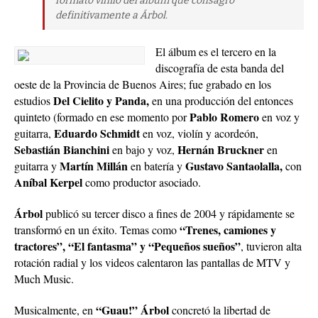
formato vinilo del álbum que consagró
definitivamente a Árbol.
El álbum es el tercero en la
discografía de esta banda del
oeste de la Provincia de Buenos Aires; fue grabado en los
Del Cielito y Panda,
estudios
en una producción del entonces
Pablo Romero
quinteto (formado en ese momento por
en voz y
Eduardo Schmidt
guitarra,
en voz, violín y acordeón,
Sebastián Bianchini
Hernán Bruckner
en bajo y voz,
en
Martín Millán
Gustavo Santaolalla,
guitarra y
en batería y
con
Aníbal Kerpel
como productor asociado.
Árbol
publicó su tercer disco a fines de 2004 y rápidamente se
“Trenes, camiones y
transformó en un éxito. Temas como
tractores”, “El fantasma” y “Pequeños sueños”
, tuvieron alta
rotación radial y los videos calentaron las pantallas de MTV y
Much Music.
“Guau!” Árbol
Musicalmente, en
concretó la libertad de