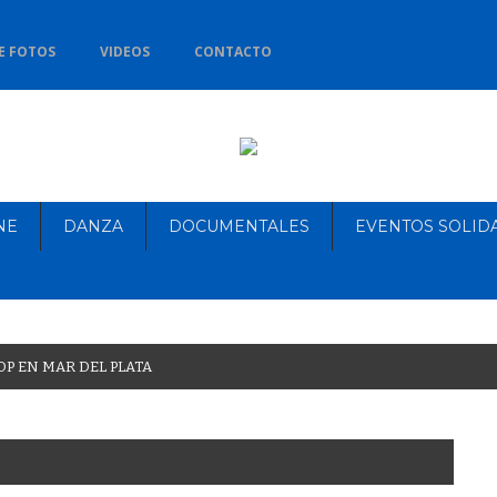
E FOTOS
VIDEOS
CONTACTO
NE
DANZA
DOCUMENTALES
EVENTOS SOLID
O
P
E
N
M
A
R
D
E
L
P
L
A
T
A