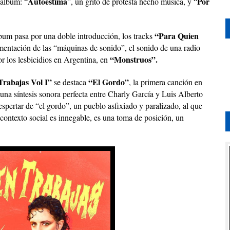
Autoestima
Por
 álbum: “
”, un grito de protesta hecho música, y “
“Para Quien
lbum pasa por una doble introducción, los tracks
imentación de las “máquinas de sonido”, el sonido de una radio
“Monstruos”.
r los lesbicidios en Argentina, en
rabajas Vol I”
“El Gordo”
se destaca
, la primera canción en
 una síntesis sonora perfecta entre Charly García y Luis Alberto
despertar de “el gordo”, un pueblo asfixiado y paralizado, al que
 contexto social es innegable, es una toma de posición, un