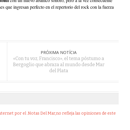
toldi
con un nuevo abanico sonoro, pero a la vez consecuente
s que ingresan perfecto en el repertorio del rock con la fuerza
PRÓXIMA NOTÍCIA
«Con tu voz, Francisco», el tema póstumo a
Bergoglio que abraza al mundo desde Mar
del Plata
ernet por el .Notas Del Mar,no refleja las opiniones de este