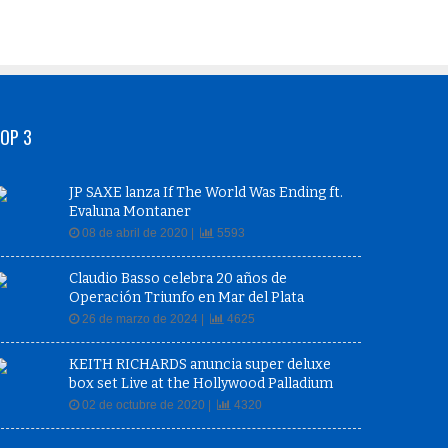
OP 3
JP SAXE lanza If The World Was Ending ft.
Evaluna Montaner
08 de abril de 2020 |
5593
Claudio Basso celebra 20 años de
Operación Triunfo en Mar del Plata
26 de marzo de 2024 |
4625
KEITH RICHARDS anuncia super deluxe
box set Live at the Hollywood Palladium
02 de octubre de 2020 |
4320