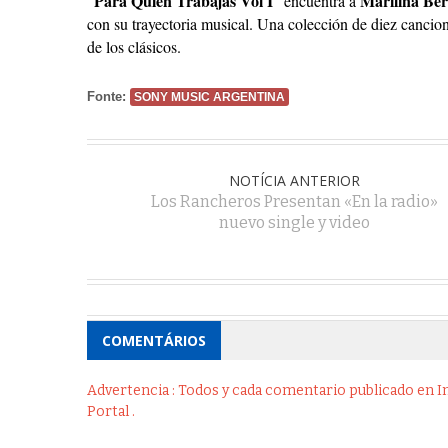
Para Quien Trabajas Vol I
Marilina Ber
“
” encuentra a
con su trayectoria musical. Una colección de diez cancione
de los clásicos.
Fonte:
SONY MUSIC ARGENTINA
NOTÍCIA ANTERIOR
Los Rancheros Presentan «En la radio»
nuevo single y video
COMENTÁRIOS
Advertencia : Todos y cada comentario publicado en Int
Portal .