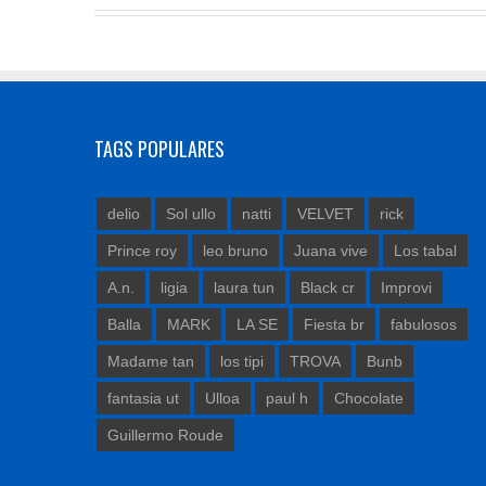
TAGS POPULARES
delio
Sol ullo
natti
VELVET
rick
Prince roy
leo bruno
Juana vive
Los tabal
A.n.
ligia
laura tun
Black cr
Improvi
Balla
MARK
LA SE
Fiesta br
fabulosos
Madame tan
los tipi
TROVA
Bunb
fantasia ut
Ulloa
paul h
Chocolate
Guillermo Roude