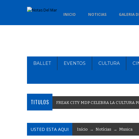
INICIO
NOTICIAS
GALERIA D
BALLET
EVENTOS
CULTURA
CI
TITULOS
F
R
E
A
K
C
I
T
Y
M
D
P
C
E
L
E
B
R
A
L
A
C
U
L
T
U
R
A
P
USTED ESTA AQUI
Início
→
Notícias
→
Musica