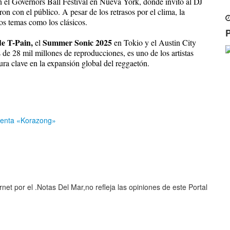
n el Governors Ball Festival en Nueva York, donde invitó al DJ
n con el público. A pesar de los retrasos por el clima, la
os temas como los clásicos.
de T-Pain,
Summer Sonic 2025
el
en Tokio y el Austin City
de 28 mil millones de reproducciones, es uno de los artistas
ura clave en la expansión global del reggaetón.
esenta «Korazong»
et por el .Notas Del Mar,no refleja las opiniones de este Portal