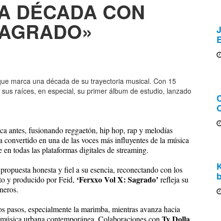
NA DÉCADA CON
SAGRADO»
J
que marca una década de su trayectoria musical. Con 15
 sus raíces, en especial, su primer álbum de estudio, lanzado
O
ca antes, fusionando reggaetón, hip hop, rap y melodías
ha convertido en una de las voces más influyentes de la música
 en todas las plataformas digitales de streaming.
propuesta honesta y fiel a su esencia, reconectando con los
b
‘Ferxxo Vol X: Sagrado’
to y producido por Feid,
refleja su
neros.
os pasos, especialmente la marimba, mientras avanza hacia
Ty Dolla
la música urbana contemporánea. Colaboraciones con