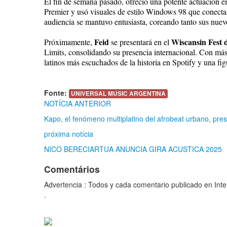
El fin de semana pasado, ofreció una potente actuación e
Premier y usó visuales de estilo Windows 98 que conectaro
audiencia se mantuvo entusiasta, coreando tanto sus nuev
Feid
Wiscansin Fest 
Próximamente,
se presentará en el
Limits, consolidando su presencia internacional. Con más 
latinos más escuchados de la historia en Spotify y una fig
Fonte:
UNIVERSAL MUSIC ARGENTINA
NOTÍCIA ANTERIOR
Kapo, el fenómeno multiplatino del afrobeat urbano, pr
próxima notícia
NICO BERECIARTUA ANUNCIA GIRA ACUSTICA 2025
Comentários
Advertencia : Todos y cada comentario publicado en Intern
.