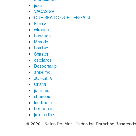
juan r
VACAS SA
QUE SEA LO QUE TENGA Q
El nirv
wiranda
Lenguas
Max de
Los tab
Shitstem
estelares
Despertar p
anselmo
JORGE V
Cristia
john mc
chances
leo bruno
hermanos
julieta diaz
© 2026 - Notas Del Mar - Todos los Derechos Reserva