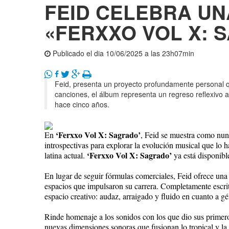
FEID CELEBRA U
«FERXXO VOL X: 
Publicado el dia 10/06/2025 a las 23h07min
Feid, presenta un proyecto profundamente personal 
canciones, el álbum representa un regreso reflexivo a
hace cinco años.
‘Ferxxo Vol X: Sagrado’
En
, Feid se muestra como nun
introspectivas para explorar la evolución musical que lo 
‘Ferxxo Vol X: Sagrado’
latina actual.
ya está disponible
En lugar de seguir fórmulas comerciales, Feid ofrece una 
espacios que impulsaron su carrera. Completamente escri
espacio creativo: audaz, arraigado y fluido en cuanto a gé
Rinde homenaje a los sonidos con los que dio sus primer
nuevas dimensiones sonoras que fusionan lo tropical y 