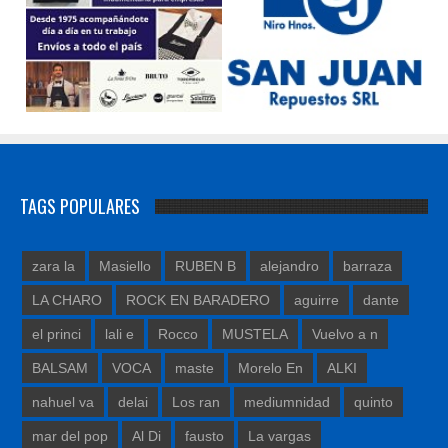
TAGS POPULARES
zara la
Masiello
RUBEN B
alejandro
barraza
LA CHARO
ROCK EN BARADERO
aguirre
dante
el princi
lali e
Rocco
MUSTELA
Vuelvo a n
BALSAM
VOCA
maste
Morelo En
ALKI
nahuel va
delai
Los ran
mediumnidad
quinto
mar del pop
Al Di
fausto
La vargas