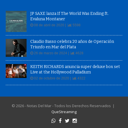
JP SAXE lanza If The World Was Ending ft.
Evaluna Montaner
08 de abril de 2020 |
5598
Claudio Basso celebra 20 años de Operación
Triunfo en Mar del Plata
26 de marzo de 2024 |
4628
KEITH RICHARDS anuncia super deluxe box set
Live at the Hollywood Palladium
02 de octubre de 2020 |
4322
© 2026 - Notas Del Mar - Todos los Derechos Reservados |
QueStreaming