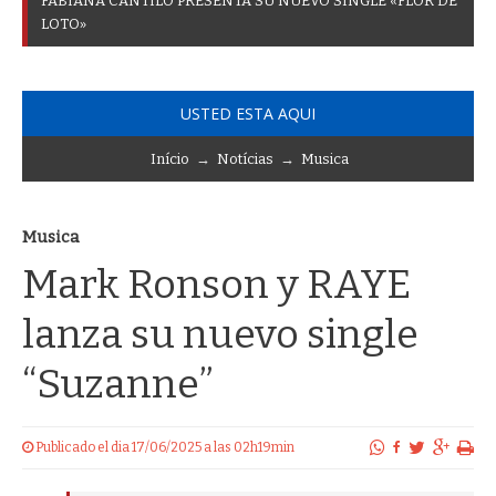
F
A
B
I
A
N
A
C
A
N
T
I
L
O
P
R
E
S
E
N
T
A
S
U
N
U
E
V
O
S
I
N
G
L
E
«
F
L
O
R
D
E
L
O
T
O
»
USTED ESTA AQUI
Início
→
Notícias
→
Musica
Musica
Mark Ronson y RAYE
lanza su nuevo single
“Suzanne”
Publicado el dia 17/06/2025 a las 02h19min