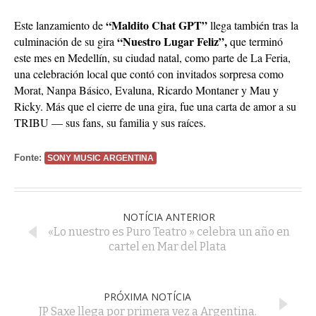
“Maldito Chat GPT”
Este lanzamiento de
llega también tras la
“Nuestro Lugar Feliz”,
culminación de su gira
que terminó
este mes en Medellín, su ciudad natal, como parte de La Feria,
una celebración local que contó con invitados sorpresa como
Morat, Nanpa Básico, Evaluna, Ricardo Montaner y Mau y
Ricky. Más que el cierre de una gira, fue una carta de amor a su
TRIBU — sus fans, su familia y sus raíces.
Fonte:
SONY MUSIC ARGENTINA
NOTÍCIA ANTERIOR
«Lo nuestro es Puro Teatro » celebra un año en
cartel en Mar del Plata
PRÓXIMA NOTÍCIA
JP Saxe llega por primera vez a Argentina.