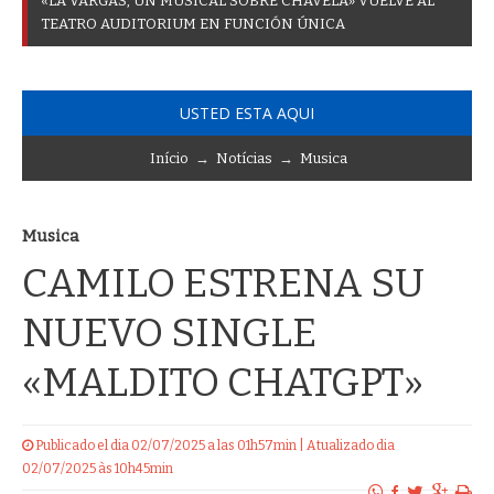
«
L
A
V
A
R
G
A
S
,
U
N
M
U
S
I
C
A
L
S
O
B
R
E
C
H
A
V
E
L
A
»
V
U
E
L
V
E
A
L
T
E
A
T
R
O
A
U
D
I
T
O
R
I
U
M
E
N
F
U
N
C
I
Ó
N
Ú
N
I
C
A
USTED ESTA AQUI
Início
→
Notícias
→
Musica
Musica
CAMILO ESTRENA SU
NUEVO SINGLE
«MALDITO CHATGPT»
Publicado el dia 02/07/2025 a las 01h57min | Atualizado dia
02/07/2025 às 10h45min