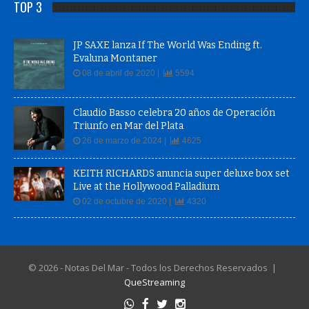
TOP 3
JP SAXE lanza If The World Was Ending ft.
Evaluna Montaner
08 de abril de 2020 |
5594
Claudio Basso celebra 20 años de Operación
Triunfo en Mar del Plata
26 de marzo de 2024 |
4625
KEITH RICHARDS anuncia super deluxe box set
Live at the Hollywood Palladium
02 de octubre de 2020 |
4320
© 2026 - Notas Del Mar - Todos los Derechos Reservados |
QueStreaming