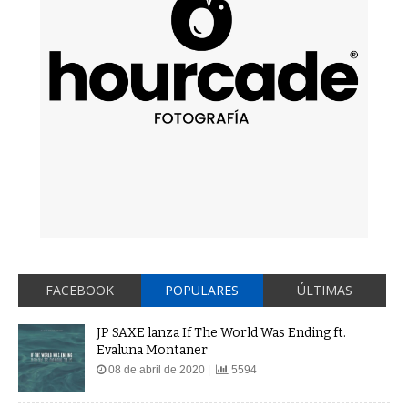
FACEBOOK
POPULARES
ÚLTIMAS
JP SAXE lanza If The World Was Ending ft.
Evaluna Montaner
08 de abril de 2020 |
5594