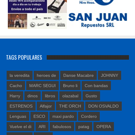
TAGS POPULARES
la veredita
heroes de
Danse Macabre
JOHNNY
Cacho
MARC SEGUI
Bruno li
Con bandas
Harry
dinos
libros
olazabal
Gusto
ESTRENOS
Alfajor
THE ORCH
DON OSVALDO
Lenguas
ESCO
maxi pardo
Cordero
Vuelve el di
ARI
fabulosos
patag
OPERA