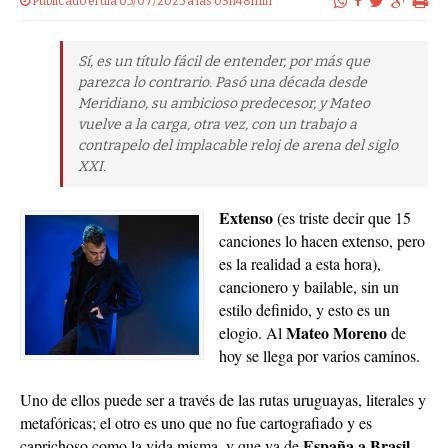
Publicado el dia 05/07/2025 a las 03h48min
Sí, es un título fácil de entender, por más que
parezca lo contrario. Pasó una década desde
Meridiano, su ambicioso predecesor, y Mateo
vuelve a la carga, otra vez, con un trabajo a
contrapelo del implacable reloj de arena del siglo
XXI.
Extenso
(es triste decir que 15
canciones lo hacen extenso, pero
es la realidad a esta hora),
cancionero y bailable, sin un
estilo definido, y esto es un
Mateo Moreno
elogio. Al
de
hoy se llega por varios caminos.
Uno de ellos puede ser a través de las rutas uruguayas, literales y
metafóricas; el otro es uno que no fue cartografiado y es
España a Brasil,
caprichoso como la vida misma, y que va de