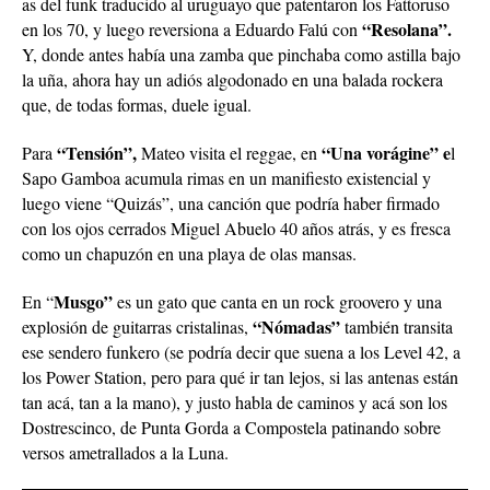
as del funk traducido al uruguayo que patentaron los Fattoruso
“Resolana”.
en los 70, y luego reversiona a Eduardo Falú con
Y, donde antes había una zamba que pinchaba como astilla bajo
la uña, ahora hay un adiós algodonado en una balada rockera
que, de todas formas, duele igual.
“Tensión”,
“Una vorágine” e
Para
Mateo visita el reggae, en
l
Sapo Gamboa acumula rimas en un manifiesto existencial y
luego viene “Quizás”, una canción que podría haber firmado
con los ojos cerrados Miguel Abuelo 40 años atrás, y es fresca
como un chapuzón en una playa de olas mansas.
Musgo”
En “
es un gato que canta en un rock groovero y una
“Nómadas”
explosión de guitarras cristalinas,
también transita
ese sendero funkero (se podría decir que suena a los Level 42, a
los Power Station, pero para qué ir tan lejos, si las antenas están
tan acá, tan a la mano), y justo habla de caminos y acá son los
Dostrescinco, de Punta Gorda a Compostela patinando sobre
versos ametrallados a la Luna.