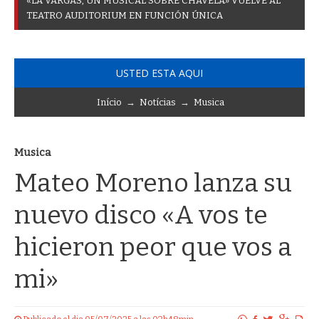
«
L
A
V
A
R
G
A
S
,
U
N
M
U
S
I
C
A
L
S
O
B
R
E
C
H
A
V
E
L
A
»
V
U
E
L
V
E
A
L
T
E
A
T
R
O
A
U
D
I
T
O
R
I
U
M
E
N
F
U
N
C
I
Ó
N
Ú
N
I
C
A
USTED ESTA AQUI
Início
→
Notícias
→
Musica
Musica
Mateo Moreno lanza su
nuevo disco «A vos te
hicieron peor que vos a
mi»