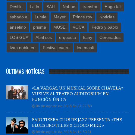
Desfile
La lo
SALI
Nahue
transfra
Hugo fat
sabado a
Lumie
Mayer
Prince roy
Noticias
anselmo
prisma
MUSE
VOCA
Pedro y pablo
LOS GUA
Abril sos
orquesta
kany
Coronados
Ivan noble en
Festival cuero
leo masli
ÚLTIMAS NOTÍCIAS
«LA VARGAS, UN MUSICAL SOBRE CHAVELA»
VUELVE AL TEATRO AUDITORIUM EN
FUNCIÓN ÚNICA
06 de agosto de 2026 às 21:27:58
BAJO TIERRA CLUB DE JAZZ PRESENTA «THE
BLUES BROTHERS X CHOCO MIKE »
06 de agosto de 2026 às 19:53:11