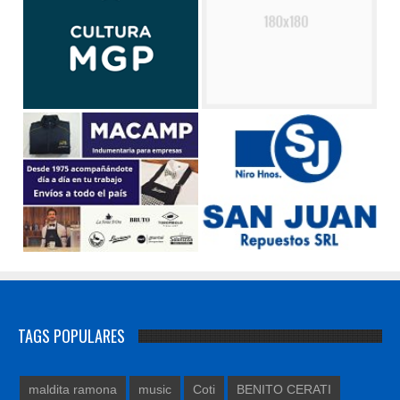
TAGS POPULARES
maldita ramona
music
Coti
BENITO CERATI