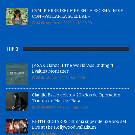
CAMI PIERRE IRRUMPE EN LA ESCENA INDIE
CON «PATEAR LA SOLEDAD»
06 de agosto de 2026 às 19:36:09
TOP 3
JP SAXE lanza If The World Was Ending ft.
Evaluna Montaner
08 de abril de 2020 |
5596
Claudio Basso celebra 20 años de Operación
Triunfo en Mar del Plata
26 de marzo de 2024 |
4626
KEITH RICHARDS anuncia super deluxe box set
Live at the Hollywood Palladium
02 de octubre de 2020 |
4321