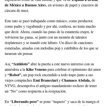
de México a Buenos Aire
s, en aviones de papel y cruceros de
cáscara de nuez.
Este rato se pasó trabajando como músico, como productor,
como padre y vagabundo y por ahí, confiesa, no tenía mucho
que decir. Ahora, cuando las patas de la estantería crujen, le
volvieron las ganas, se juntó con un montón de talentos
rioplatenses y se mandó este laburo. Un disco de canciones
esmeradas, amadas con melodías pop y estribillos de los que se
tararean sin pensar.
“Antídoto”
Así,
abre la puerta a este nuevo universo con su
Kiko Veneno
atmósfera a la
para celebrar el optimismo del amor
“Robot”,
y
un pop rock encendido a todo trapo junto a sus
Emi Brancciari
Chamaco Abdala,
viejos compinches
y
de
NTVG, desempolva el antiguo mandamiento rockero de tener
un “No” como respuesta a la resignación.
Liberando peso”
En “
se pone “tuquero” y saca de la manga el