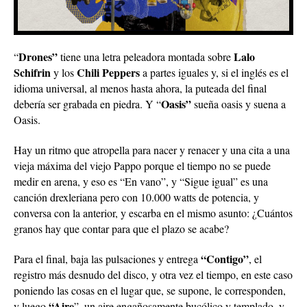
Drones”
Lalo
“
tiene una letra peleadora montada sobre
Schifrin
Chili Peppers
y los
a partes iguales y, si el inglés es el
idioma universal, al menos hasta ahora, la puteada del final
Oasis”
debería ser grabada en piedra. Y “
sueña oasis y suena a
Oasis.
Hay un ritmo que atropella para nacer y renacer y una cita a una
vieja máxima del viejo Pappo porque el tiempo no se puede
medir en arena, y eso es “En vano”, y “Sigue igual” es una
canción drexleriana pero con 10.000 watts de potencia, y
conversa con la anterior, y escarba en el mismo asunto: ¿Cuántos
granos hay que contar para que el plazo se acabe?
“Contigo”
Para el final, baja las pulsaciones y entrega
, el
registro más desnudo del disco, y otra vez el tiempo, en este caso
poniendo las cosas en el lugar que, se supone, le corresponden,
“Aire
y luego
”, un aire engañosamente bucólico y templado, y