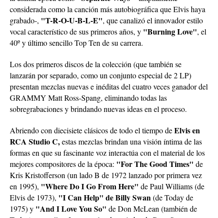
considerada como la canción más autobiográfica que Elvis haya
"T-R-O-U-B-L-E"
grabado-,
, que canalizó el innovador estilo
"Burning Love"
vocal característico de sus primeros años, y
, el
40º y último sencillo Top Ten de su carrera.
Los dos primeros discos de la colección (que también se
lanzarán por separado, como un conjunto especial de 2 LP)
presentan mezclas nuevas e inéditas del cuatro veces ganador del
GRAMMY Matt Ross-Spang, eliminando todas las
sobregrabaciones y brindando nuevas ideas en el proceso.
Elvis en
Abriendo con diecisiete clásicos de todo el tiempo de
RCA Studio C,
estas mezclas brindan una visión íntima de las
formas en que su fascinante voz interactúa con el material de los
"For The Good Times"
mejores compositores de la época:
de
Kris Kristofferson (un lado B de 1972 lanzado por primera vez
"Where Do I Go From Here"
en 1995),
de Paul Williams (de
"I Can Help" de Billy Swan
Elvis de 1973),
(de Today de
"And I Love You So"
1975) y
de Don McLean (también de