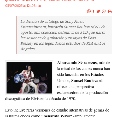
Publicado el dia 05/07/2025 a las 04h22min | Atualizado dia
05/07/2025 às 12h03min
La división de catálogo de Sony Music
Entertainment, lanzarán Sunset Boulevard el 1 de
agosto, una colección definitiva de 5 CD que narra
las sesiones de grabación y ensayos de Elvis
Presley en los legendarios estudios de RCA en Los
Ángeles.
Abarcando 89 rarezas,
más de
la mitad de las cuales nunca han
sido lanzadas en los Estados
Sunset Boulevard
Unidos,
ofrece una perspectiva
esclarecedora de la producción
discográfica de Elvis en la década de 1970.
Esto incluye raras versiones de estudio alternativas de gemas de
"Separate Ways"
la última época como
-ampliamente