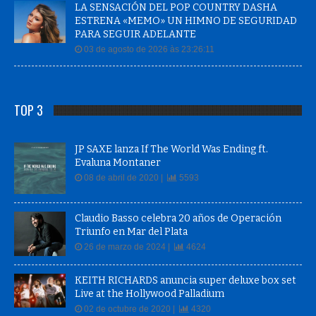
LA SENSACIÓN DEL POP COUNTRY DASHA
ESTRENA «MEMO» UN HIMNO DE SEGURIDAD
PARA SEGUIR ADELANTE
03 de agosto de 2026 às 23:26:11
TOP 3
JP SAXE lanza If The World Was Ending ft.
Evaluna Montaner
08 de abril de 2020 |
5593
Claudio Basso celebra 20 años de Operación
Triunfo en Mar del Plata
26 de marzo de 2024 |
4624
KEITH RICHARDS anuncia super deluxe box set
Live at the Hollywood Palladium
02 de octubre de 2020 |
4320