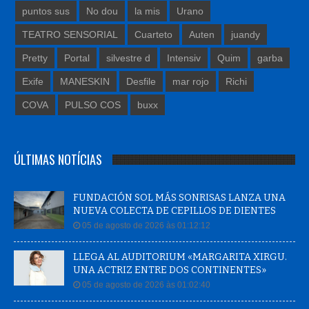
puntos sus
No dou
la mis
Urano
TEATRO SENSORIAL
Cuarteto
Auten
juandy
Pretty
Portal
silvestre d
Intensiv
Quim
garba
Exife
MANESKIN
Desfile
mar rojo
Richi
COVA
PULSO COS
buxx
ÚLTIMAS NOTÍCIAS
FUNDACIÓN SOL MÁS SONRISAS LANZA UNA
NUEVA COLECTA DE CEPILLOS DE DIENTES
05 de agosto de 2026 às 01:12:12
LLEGA AL AUDITORIUM «MARGARITA XIRGU.
UNA ACTRIZ ENTRE DOS CONTINENTES»
05 de agosto de 2026 às 01:02:40