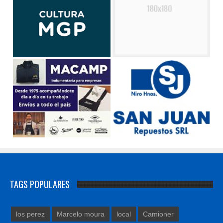
TAGS POPULARES
los perez
Marcelo moura
local
Camioner