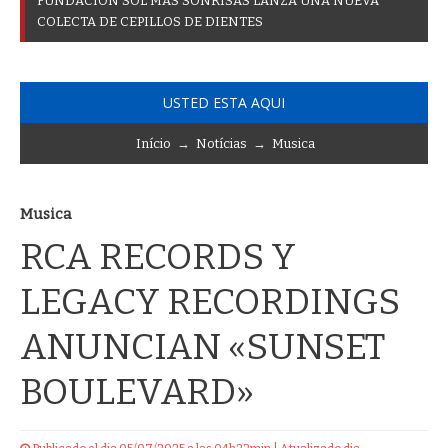
F
U
N
D
A
C
I
Ó
N
S
O
L
M
Á
S
S
O
N
R
I
S
A
S
L
A
N
Z
A
U
N
A
N
U
E
V
A
C
O
L
E
C
T
A
D
E
C
E
P
I
L
L
O
S
D
E
D
I
E
N
T
E
S
USTED ESTA AQUI
Início
→
Notícias
→
Musica
Musica
RCA RECORDS Y
LEGACY RECORDINGS
ANUNCIAN «SUNSET
BOULEVARD»