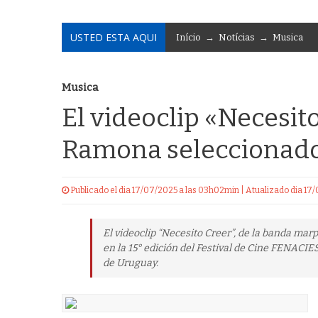
USTED ESTA AQUI
Início
→
Notícias
→
Musica
Musica
El videoclip «Necesit
Ramona seleccionado
Publicado el dia 17/07/2025 a las 03h02min | Atualizado dia 17
El videoclip “Necesito Creer”, de la banda ma
en la 15° edición del Festival de Cine FENACI
de Uruguay.