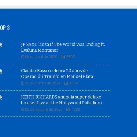
OP 3
JP SAXE lanza If The World Was Ending ft.
Evaluna Montaner
08 de abril de 2020 |
5593
Claudio Basso celebra 20 años de
Operación Triunfo en Mar del Plata
26 de marzo de 2024 |
4624
KEITH RICHARDS anuncia super deluxe
box set Live at the Hollywood Palladium
02 de octubre de 2020 |
4320