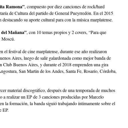
ita Ramona”
, compuesto por diez canciones de rock/hard
retaría de Cultura del partido de General Pueyrredón. En el 2015
 destacando su aporte cultural para con la música marplatense.
s del Mañana”
, con 10 temas propios y 2 covers, “Para que
g Moscú.
n el festival de cine marplatense, durante ese año realizaron
 Buenos Aires, luego de salir galardonada como mejor banda de
rn Club Buenos Aires, y durante el 2018 emprenden una gira
ngostura, San Martin de los Andes, Santa Fe, Rosario, Córdoba,
tercer material discográfico, después de una temporada de muchos
do a realizar un EP de 3 canciones producidas por Marcelo
 la formación, la banda siguió trabajando íntimamente sobre el
e EP.