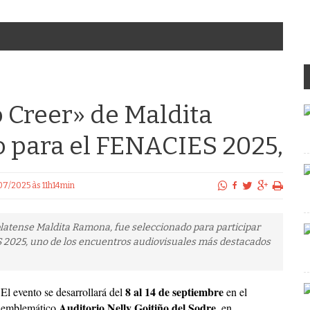
o Creer» de Maldita
 para el FENACIES 2025,
/07/2025 às 11h14min
rplatense Maldita Ramona, fue seleccionado para participar
ES 2025, uno de los encuentros audiovisuales más destacados
8 al 14 de septiembre
El evento se desarrollará del
en el
Auditorio Nelly Goitiño
del
Sodre,
emblemático
en