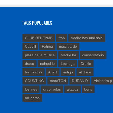
TAGS POPULARES
CLUB DEL TAMB
fran
madre hay una sola
Caudill
Fatima
maxi pardo
plaza de la musica
Madre ha
conservatorio
dracu
nahuel lo
Lechuga
Drexle
las pelotas
Ariel l
antigo
el discu
COUNTING
maraTON
DURAN D
Alejandro p
los ines
circo rodas
altavoz
boris
mil horas