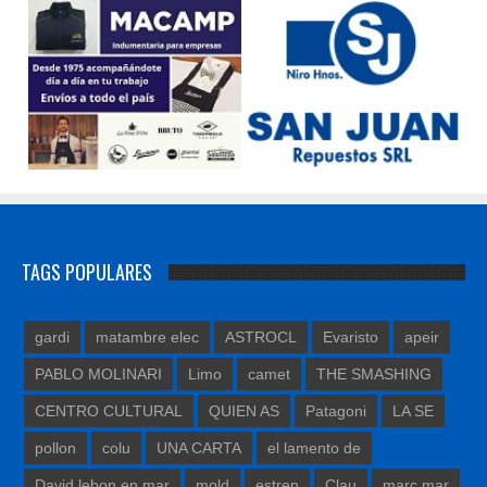
TAGS POPULARES
gardi
matambre elec
ASTROCL
Evaristo
apeir
PABLO MOLINARI
Limo
camet
THE SMASHING
CENTRO CULTURAL
QUIEN AS
Patagoni
LA SE
pollon
colu
UNA CARTA
el lamento de
David lebon en mar
mold
estren
Clau
marc mar