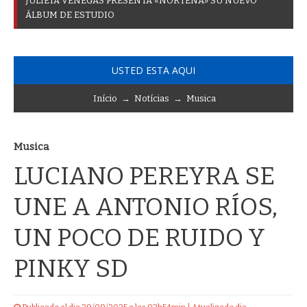
J
U
L
I
E
T
A
V
E
N
E
G
A
S
P
R
E
S
E
N
T
A
«
N
O
R
T
E
Ñ
A
»
S
U
N
U
E
V
O
Á
L
B
U
M
D
E
E
S
T
U
D
I
O
USTED ESTA AQUI
Início
→
Notícias
→
Musica
Musica
LUCIANO PEREYRA SE
UNE A ANTONIO RÍOS,
UN POCO DE RUIDO Y
PINKY SD