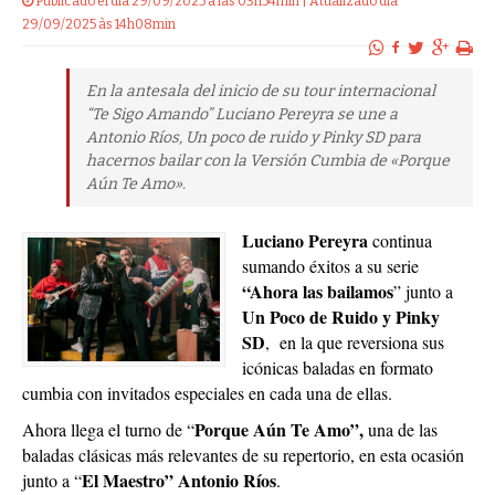
Publicado el dia 29/09/2025 a las 03h54min | Atualizado dia
29/09/2025 às 14h08min
En la antesala del inicio de su tour internacional
“Te Sigo Amando” Luciano Pereyra se une a
Antonio Ríos, Un poco de ruido y Pinky SD para
hacernos bailar con la Versión Cumbia de «Porque
Aún Te Amo».
Luciano Pereyra
continua
sumando éxitos a su serie
“Ahora las bailamos
” junto a
Un Poco de Ruido y Pinky
SD
, en la que reversiona sus
icónicas baladas en formato
cumbia con invitados especiales en cada una de ellas.
Porque Aún Te Amo”,
Ahora llega el turno de “
una de las
baladas clásicas más relevantes de su repertorio, en esta ocasión
El Maestro” Antonio Ríos
junto a “
.